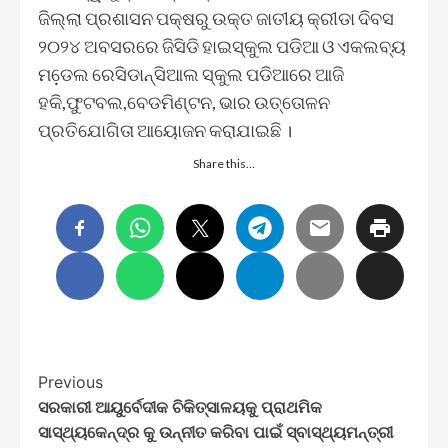
ଜିଲ୍ଲା ପ୍ରଶାସନ ପକ୍ଷରୁ ଉକ୍ତ ଜାତୀୟ କ୍ରୀଡା ଦିବସ
୨୦୨୪ ଅବସରରେ ଜିସିଡି ହାଇସ୍କୁଲ ପଡିଆ ଓ ଏକଲବ୍ୟ
ମଡେ଼ଲ ରେସିଡାନ୍ସିଆଲ ସ୍କୁଲ ପଡିଆରେ ଆଜି
ହକି,ଫୁଟବଲ,ବେଡମିଣ୍ଟନ, ଭାର ଉତ୍ତୋଳନ
ପ୍ରତିଯୋଗିତା ଆୟୋଜନ କରାଯାଇଛି ।
Share this…
Post
Previous
ସରକାରୀ ଆୟୁର୍ବେଦୀକ ଚିକିତ୍ସାଳୟକୁ ପ୍ରାଥମିକ
Navigation
ସାସ୍ଥ୍ୟକେନ୍ଦ୍ର କୁ ଉନ୍ନୀତ କରିବା ପାଇଁ ସ୍ବାସ୍ଥ୍ୟମନ୍ତ୍ରୀ