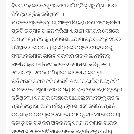
ବିଜୟ ସହ ଭାରତକୁ ପ୍ରଥମ ଅଲିମ୍ପିକ୍ ସ୍ୱର୍ଣ୍ଣ ପଦକ
ଜିତି ହ୍ୟାଟ୍ରିକ୍ କରିଥିଲେ ।
ତାଙ୍କର ପ୍ରତିବଦ୍ଧତା, ଆତ୍ମ ନିୟନ୍ତ୍ରଣ ଏବଂ କ୍ରୀଡା
ପ୍ରତି ଉତ୍ସାହ ପାଳନ କରିଥାଏ, ଯାହା ସମଗ୍ର ଦେଶରେ
ଆଥଲେଟ୍ମାନଙ୍କୁ ପ୍ରେରଣା ଯୋଗାଇଥିବା ହେତୁ ୨୦୧୨
ମସିହାରେ, ଭାରତୀୟ କ୍ରୀଡ଼ାରେ ତାଙ୍କର ଅବଦାନକୁ
ସମ୍ମାନ ଜଣାଇ ଭାରତ ସରକାର ତାଙ୍କ ଜନ୍ମଦିନକୁ
ଜାତୀୟ କ୍ରୀଡ଼ା ଦିବସ ଭାବରେ ଘୋଷଣା କରିଥିଲେ।
୨୯ ଅଗଷ୍ଟ ୧୯୦୫ ମସିହାରେ ଭାରତୀୟ କ୍ରୀଡ଼ା
ଇତିହାସର ମହାନ ହକି ଖେଳାଳି ତଥା “ମ୍ୟାଜିକ୍ ଅଫ୍ ହକି”
ଭାବରେ ଜଣାଶୁଣା ମେଜର ଧ୍ୟାନ ଚାନ୍ଦଙ୍କ ଜନ୍ମଗ୍ରହଣ
କରିଥିଲେ। ସମଗ୍ର ଦେଶରେ ଆଥଲେଟ୍ମାନଙ୍କୁ ତାଙ୍କ
ପ୍ରତିବଦ୍ଧତା, ଆତ୍ମ ନିୟନ୍ତ୍ରଣ ଏବଂ କ୍ରୀଡା ପ୍ରତି
ଉତ୍ସାହ ପାଳନ ପ୍ରେରଣା ଯୋଗାଇଥିବା ତଥା ଭାରତୀୟ
କ୍ରୀଡ଼ାରେ ତାଙ୍କର ଅବଦାନକୁ ସମ୍ମାନ ଜଣାଇ ଭାରତ
ସରକାର ୨୦୧୨ ମସିହାରେ ତାଙ୍କ ଜନ୍ମଦିନକୁ ଜାତୀୟ