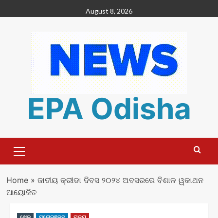
Skip
August 8, 2026
to
content
EPA Odisha
Primary
Menu
Home
»
ଜାତୀୟ କ୍ରୀଡା ଦିବସ ୨୦୨୪ ଅବସରରେ ବିଶାଳ ୱକାଥନ
ଆୟୋଜିତ
ଖେଳ
ମନୋରଞ୍ଜନ
ରାଜ୍ୟ