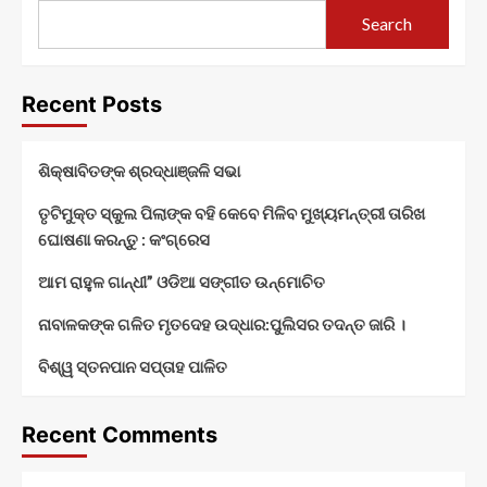
Search
Recent Posts
ଶିକ୍ଷାବିତଙ୍କ ଶ୍ରଦ୍ଧାଞ୍ଜଳି ସଭା
ତୃଟିମୁକ୍ତ ସ୍କୁଲ ପିଲାଙ୍କ ବହି କେବେ ମିଳିବ ମୁଖ୍ୟମନ୍ତ୍ରୀ ତାରିଖ
ଘୋଷଣା କରନ୍ତୁ : କଂଗ୍ରେସ
ଆମ ରାହୁଳ ଗାନ୍ଧୀ” ଓଡିଆ ସଙ୍ଗୀତ ଉନ୍ମୋଚିତ
ନାବାଳକଙ୍କ ଗଳିତ ମୃତଦେହ ଉଦ୍ଧାର:ପୁଲିସର ତଦନ୍ତ ଜାରି ।
ବିଶ୍ୱ ସ୍ତନପାନ ସପ୍ତାହ ପାଳିତ
Recent Comments