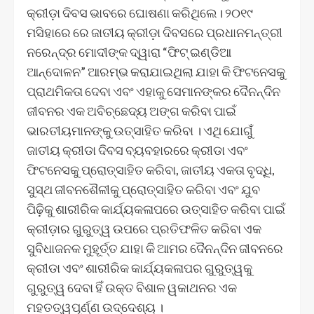
କ୍ରୀଡ଼ା ଦିବସ ଭାବରେ ଘୋଷଣା କରିଥିଲେ। ୨୦୧୯
ମସିହାରେ ରେ ଜାତୀୟ କ୍ରୀଡ଼ା ଦିବସରେ ପ୍ରଧାନମନ୍ତ୍ରୀ
ନରେନ୍ଦ୍ର ମୋଦୀଙ୍କ ଦ୍ୱାରା “ଫିଟ୍ ଇଣ୍ଡିଆ
ଆନ୍ଦୋଳନ” ଆରମ୍ଭ କରାଯାଇଥିଲା ଯାହା କି ଫିଟନେସକୁ
ପ୍ରାଥମିକତା ଦେବା ଏବଂ ଏହାକୁ ସେମାନଙ୍କର ଦୈନନ୍ଦିନ
ଜୀବନର ଏକ ଅବିଚ୍ଛେଦ୍ୟ ଅଙ୍ଗ କରିବା ପାଇଁ
ଭାରତୀୟମାନଙ୍କୁ ଉତ୍ସାହିତ କରିବା । ଏଥି ଯୋଗୁଁ
ଜାତୀୟ କ୍ରୀଡା ଦିବସ ବ୍ୟବହାରରେ କ୍ରୀଡା ଏବଂ
ଫିଟନେସକୁ ପ୍ରୋତ୍ସାହିତ କରିବା, ଜାତୀୟ ଏକତା ବୃଦ୍ଧି,
ସୁସ୍ଥ ଜୀବନଶୈଳୀକୁ ପ୍ରୋତ୍ସାହିତ କରିବା ଏବଂ ଯୁବ
ପିଢ଼ିକୁ ଶାରୀରିକ କାର୍ଯ୍ୟକଳାପରେ ଉତ୍ସାହିତ କରିବା ପାଇଁ
କ୍ରୀଡ଼ାର ଗୁରୁତ୍ୱ ଉପରେ ପ୍ରତିଫଳିତ କରିବା ଏକ
ସୁବିଧାଜନକ ମୁହୂର୍ତ୍ତ ଯାହା କି ଆମର ଦୈନନ୍ଦିନ ଜୀବନରେ
କ୍ରୀଡା ଏବଂ ଶାରୀରିକ କାର୍ଯ୍ୟକଳାପର ଗୁରୁତ୍ୱକୁ
ଗୁରୁତ୍ୱ ଦେବା ହିଁ ଉକ୍ତ ବିଶାଳ ୱକାଥନର ଏକ
ମହତତ୍ୱପୂର୍ଣ୍ଣ ଉଦ୍ଦେଶ୍ୟ ।