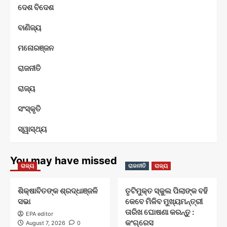
ଦେଶ ବିଦେଶ
ବାଣିଜ୍ୟ
ମନୋରଞ୍ଜନ
ରାଜନୀତି
ରାଜ୍ୟ
ସଂସ୍କୃତି
ସ୍ୱାସ୍ଥ୍ୟ
You may have missed
ରାଜ୍ୟ
ରାଜନୀତି
ରାଜ୍ୟ
ଶିକ୍ଷାବିତଙ୍କ ଶ୍ରଦ୍ଧାଞ୍ଜଳି
ତୃଟିମୁକ୍ତ ସ୍କୁଲ ପିଲାଙ୍କ ବହି
ସଭା
କେବେ ମିଳିବ ମୁଖ୍ୟମନ୍ତ୍ରୀ
ତାରିଖ ଘୋଷଣା କରନ୍ତୁ :
EPA editor
କଂଗ୍ରେସ
August 7, 2026
0