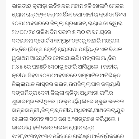
ଭାରତୀୟ କ୍ରୀଡ଼ା ଇତିହାସର ମହାନ ହକି ଖେଳାଳି ମେଜର
ଧ୍ୟାନ ଚାନ୍ଦଙ୍କ ଜନ୍ମବାର୍ଷିକୀ ତଥା ଜାତୀୟ କ୍ରୀଡା ଦିବସ
୨୦୨୪ ଅବସରରେ ଜିଲ୍ଲା ପ୍ରଶାସନ, ରାୟାଗଡା ଦ୍ୱାରା
୨୯/୦୮/୨୪ ତାରିଖ ଦିନ ସକାଳ ୭.୩୦ ଟା ସମୟରେ
ସଦଭାବନା ସ୍ପୋର୍ଟସ କମ୍ପ୍ଲେକ୍ସରୁ ବାହାରି ମଙ୍ଗଳା
ମନ୍ଦିର (ରିଙ୍ଗ ରୋଡ୍) ରାୟାଗଡା ପର୍ଯ୍ୟନ୍ତ ଏକ ବିଶାଳ
ୱକାଥନ ଆୟୋଜିତ ହୋଇଯାଇଛି। ମଙ୍ଗଳା ମନ୍ଦିର
୮.୪୫ ରେ ପହଞ୍ଚି ସେଠାରୁ ଫେରି ଆସିଥିଲେ । ଜାତୀୟ
କ୍ରୀଡା ଦିବସ ୨୦୨୪ ଅବସରରେ ସମ୍ମାନିତ ଅତିରିକ୍ତ
ଜିଲ୍ଲାପାଳ ଭାସ୍କର ରଇତ,ଉପଜିଲ୍ଲାପାଳ କଲ୍ୟାଣି
ସଙ୍ଘମିତ୍ରା ଦେବୀ,ଜିଲ୍ଲା କ୍ରିଡ଼ା ଅଧିକାରୀ ରାଲିର
ଶୁଭାରମ୍ଭ କରିଥିଲେ। ଉକ୍ତ ର୍ୟ୍ୟଲିରେ ସ୍କୁଲ କଲେଜ
ଛାତ୍ରଛାତ୍ରୀ ,ଜିଲ୍ଲାସ୍ତରୀୟ ଅଧିକାରୀ,ଆଥଲେଟ୍,ଯୁବ
ଖେଳାଳୀ ସମେତ ୩୦୦ ଜଣ ଅ°ଶଗ୍ରହଣ କରିଥିଲେ ।
ଭାରତୀୟ ହକି ଦଳର ତାରକା ଧ୍ୟାନ ଚାନ୍ଦ
୧୯୨୮,୧୯୩୨,୧୯୩୬ ମସିହାରେ ଗ୍ରୀଷ୍ମ ଅଲିମ୍ପିକ୍ସରେ