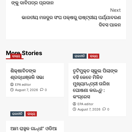
ଙ୍କୁ ଦାବିପତ୍ର ପ୍ରଦାନ
Next
ଭାରତୀୟ ମଜଦୁର ସଂଘ ପକ୍ଷରୁ ରାଷ୍ଟ୍ରୀୟ ପର୍ଯ୍ଯାବରଣ
ଦିବସ ପାଳନ
More Stories
ରାଜ୍ୟ
ରାଜନୀତି
ରାଜ୍ୟ
ଶିକ୍ଷାବିତଙ୍କ
ତୃଟିମୁକ୍ତ ସ୍କୁଲ ପିଲାଙ୍କ
ଶ୍ରଦ୍ଧାଞ୍ଜଳି ସଭା
ବହି କେବେ ମିଳିବ
ମୁଖ୍ୟମନ୍ତ୍ରୀ ତାରିଖ
EPA editor
ଘୋଷଣା କରନ୍ତୁ :
August 7, 2026
0
କଂଗ୍ରେସ
EPA editor
August 7, 2026
0
ରାଜନୀତି
ରାଜ୍ୟ
ଆମ ରାହୁଳ ଗାନ୍ଧୀ” ଓଡିଆ