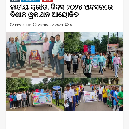
ଜାତୀୟ କ୍ରୀଡା ଦିବସ ୨୦୨୪ ଅବସରରେ
ବିଶାଳ ୱକାଥନ ଆୟୋଜିତ
EPA editor
August 29, 2024
0