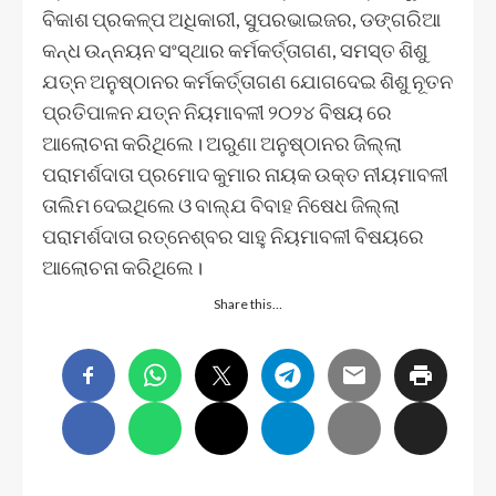
ବିକାଶ ପ୍ରକଳ୍ପ ଅଧିକାରୀ, ସୁପରଭାଇଜର, ଡଙ୍ଗରିଆ
କନ୍ଧ ଉନ୍ନୟନ ସଂସ୍ଥାର କର୍ମକର୍ତ୍ତାଗଣ, ସମସ୍ତ ଶିଶୁ
ଯତ୍ନ ଅନୁଷ୍ଠାନର କର୍ମକର୍ତ୍ତାଗଣ ଯୋଗଦେଇ ଶିଶୁ ନୂତନ
ପ୍ରତିପାଳନ ଯତ୍ନ ନିୟମାବଳୀ ୨୦୨୪ ବିଷୟ ରେ
ଆଲୋଚନା କରିଥିଲେ। ଅରୁଣା ଅନୁଷ୍ଠାନର ଜିଲ୍ଲା
ପରାମର୍ଶଦାତା ପ୍ରମୋଦ କୁମାର ନାୟକ ଉକ୍ତ ନୀୟମାବଳୀ
ତାଲିମ ଦେଇଥିଲେ ଓ ବାଲ୍ଯ ବିବାହ ନିଷେଧ ଜିଲ୍ଲା
ପରାମର୍ଶଦାତା ରତ୍ନେଶ୍ବର ସାହୁ ନିୟମାବଳୀ ବିଷୟରେ
ଆଲୋଚନା କରିଥିଲେ।
Share this…