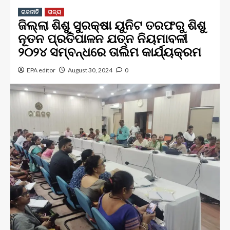
ରାଜନୀତି
ରାଜ୍ୟ
ଜିଲ୍ଲା ଶିଶୁ ସୁରକ୍ଷା ୟୁନିଟ ତରଫରୁ ଶିଶୁ
ନୂତନ ପ୍ରତିପାଳନ ଯତ୍ନ ନିୟମାବଳୀ
୨୦୨୪ ସମ୍ବନ୍ଧରେ ତାଲିମ କାର୍ଯ୍ୟକ୍ରମ
EPA editor
August 30, 2024
0