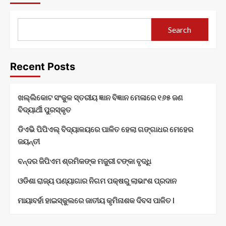
Search
Recent Posts
ଖଲ୍ଲିକୋଟ ସଂକୁଳ ସ୍ତରୀୟ ଜ୍ଞାନ ବିଜ୍ଞାନ ମେଳାରେ ୧୬୫ ଜଣ
ବିଦ୍ୟାର୍ଥୀ ପୁରସ୍କୃତ
ଡିଏଭି ପିପିଏଲ୍ ବିଦ୍ୟାଳୟରେ ପାଳିତ ହେଲା ଗଙ୍ଗାଧର ମେହେର
ଜୟନ୍ତୀ
ବନ୍ଦର ଜିପିଏମ ଶ୍ରମିକଙ୍କ ମଜୁରୀ ଟଙ୍କା ବୃଦ୍ଧି
ଓଡିଶା ରାଜ୍ୟ ପଣ୍ୟାଗାର ନିଗମ ପକ୍ଷରୁ ଲାଭାଂଶ ପ୍ରଦାନ
ମାୟାବର୍ହା ହାଇସ୍କୁଲରେ ଜାତୀୟ କୃମିନାଶକ ଦିବସ ପାଳିତ l