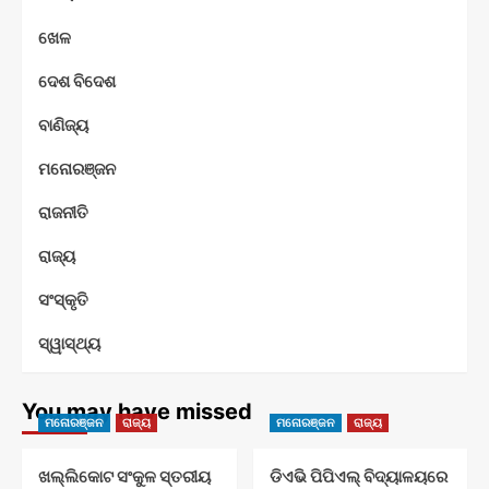
ଖେଳ
ଦେଶ ବିଦେଶ
ବାଣିଜ୍ୟ
ମନୋରଞ୍ଜନ
ରାଜନୀତି
ରାଜ୍ୟ
ସଂସ୍କୃତି
ସ୍ୱାସ୍ଥ୍ୟ
You may have missed
ମନୋରଞ୍ଜନ
ରାଜ୍ୟ
ମନୋରଞ୍ଜନ
ରାଜ୍ୟ
ଖଲ୍ଲିକୋଟ ସଂକୁଳ ସ୍ତରୀୟ
ଡିଏଭି ପିପିଏଲ୍ ବିଦ୍ୟାଳୟରେ