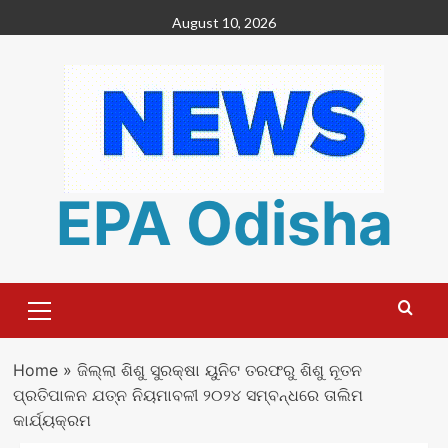
Skip
August 10, 2026
to
content
EPA Odisha
Primary
Menu
Home
»
ଜିଲ୍ଲା ଶିଶୁ ସୁରକ୍ଷା ୟୁନିଟ ତରଫରୁ ଶିଶୁ ନୂତନ
ପ୍ରତିପାଳନ ଯତ୍ନ ନିୟମାବଳୀ ୨୦୨୪ ସମ୍ବନ୍ଧରେ ତାଲିମ
କାର୍ଯ୍ୟକ୍ରମ