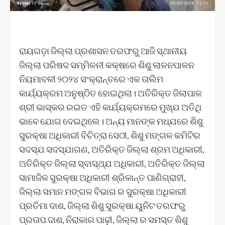
ରାୟଗଡ଼ା ଜିଲ୍ଲା ପ୍ରଶାସନ ତରଫରୁ ଆଜି ସ୍ଥାନୀୟ
ଜିଲ୍ଲା ପରିଷଦ ସମ୍ମିଳନୀ କକ୍ଷରେ ଶିଶୁ ଲାଳନପାଳନ
ନିୟମାବଳୀ ୨୦୨୪ ସଂକ୍ରାନ୍ତରେ ଏକ ତାଲିମ
କାର୍ଯ୍ୟକ୍ରମ ଅନୁଷ୍ଠିତ ହୋଇଥିଲା। ଅତିରିକ୍ତ ଜିଲାପାଳ
ଶ୍ରୀ ଭାସ୍କର ରଇତ ଏହି କାର୍ଯ୍ୟକ୍ରମରେ ମୁଖ୍ଯ ଅତିଥି
ଭାବେ ଯୋଗ ଦେଇଥିଲେ। ଅନ୍ୟ ମାନଙ୍କ ମଧ୍ଯରେ ଶିଶୁ
ସୁରକ୍ଷା ଅଧିକାରୀ ବିଚିତ୍ରା ସେଠୀ, ଶିଶୁ ମଙ୍ଗଳ କମିଟିର
ସଦସ୍ଯ ସଦସ୍ଯାଗଣ, ଅତିରିକ୍ତ ଜିଲ୍ଲା ଶ୍ରମ ଅଧିକାରୀ,
ଅତିରିକ୍ତ ଜିଲ୍ଲା ସ୍ବାସ୍ଥ୍ଯ ଅଧିକାରୀ, ଅତିରିକ୍ତ ଜିଲ୍ଲା
ସାମାଜିକ ସୁରକ୍ଷା ଅଧିକାରୀ ଶ୍ରିକାନ୍ତ ପାଣିଗ୍ରାହୀ,
ଜିଲ୍ଲା ସମାନ ମଙ୍ଗଳ ବିଭାଗ ର ସୁରକ୍ଷା ଅଧିକାରୀ
ପ୍ରତିମା ଦାଶ, ଜିଲ୍ଲା ଶିଶୁ ସୁରକ୍ଷା ୟୁନିଟ ତରଫରୁ
ପ୍ରତାପ ଦାଶ, ନିରାକାର ପାଢ଼ୀ, ଜିଲ୍ଲା ର ସମସ୍ତ ଶିଶୁ