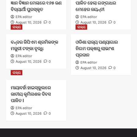
ଜ୍ଞାନ ବିଜ୍ଞାନ ମେଳାରେ ୧୬୫ ଜଣ
ପାଳିତ ହେଲା ଗଙ୍ଗାଧର
ବିଦ୍ୟାର୍ଥୀ ପୁରସ୍କୃତ
ମେହେର ଜୟନ୍ତୀ
EPA editor
EPA editor
August 10, 2026
0
August 10, 2026
0
ରାଜ୍ୟ
ରାଜ୍ୟ
ବନ୍ଦର ଜିପିଏମ ଶ୍ରମିକଙ୍କ
ଓଡିଶା ରାଜ୍ୟ ପଣ୍ୟାଗାର
ମଜୁରୀ ଟଙ୍କା ବୃଦ୍ଧି
ନିଗମ ପକ୍ଷରୁ ଲାଭାଂଶ
ପ୍ରଦାନ
EPA editor
August 10, 2026
0
EPA editor
August 10, 2026
0
ରାଜ୍ୟ
ମାୟାବର୍ହା ହାଇସ୍କୁଲରେ
ଜାତୀୟ କୃମିନାଶକ ଦିବସ
ପାଳିତ l
EPA editor
August 10, 2026
0