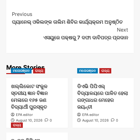
Post
Previous
ପ୍ୟାନେଲ୍ ଓକିଲଙ୍କ ତାଲିମ ଶିବିର କାର୍ଯ୍ୟକ୍ରମ ଅନୁଷ୍ଠିତ
Navigation
Next
ଏସୟୁଜେ ପକ୍ଷରୁ 7 ଦଫା ଦାବିପତ୍ର ପ୍ରଦାନ
More Stories
ମନୋରଞ୍ଜନ
ରାଜ୍ୟ
ମନୋରଞ୍ଜନ
ରାଜ୍ୟ
ଖଲ୍ଲିକୋଟ ସଂକୁଳ
ଡିଏଭି ପିପିଏଲ୍
ସ୍ତରୀୟ ଜ୍ଞାନ ବିଜ୍ଞାନ
ବିଦ୍ୟାଳୟରେ ପାଳିତ ହେଲା
ମେଳାରେ ୧୬୫ ଜଣ
ଗଙ୍ଗାଧର ମେହେର
ବିଦ୍ୟାର୍ଥୀ ପୁରସ୍କୃତ
ଜୟନ୍ତୀ
EPA editor
EPA editor
August 10, 2026
0
August 10, 2026
0
ରାଜ୍ୟ