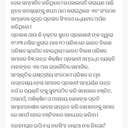
ଦେଇ ସମ୍ମାନିତ କରିଥିଲେ l ଉପସଭାପତି ନାରାୟଣ ପାଢି
ନୂତନ ସଦସ୍ୟଙ୍କୁ ଶପଥ ପାଠ କରାଇଥିଲେ ଏବଂ ସଂଗଠନ
ସମ୍ପାଦକ ରୁଦ୍ର ପ୍ରସାଦ ସିଂଦେଓ ଧନ୍ୟବାଦ ଅର୍ପଣ
କରିଥିଲେ l
ପ୍ରକାଶ ଥାଉ କି ଡ଼କ୍ଟର ସୁରଜ ପ୍ରକାଶଜୀ ଙ୍କ ଦ୍ୱାରା
୧୯୬୩ ମସିହା ଜୁଲାଇ ମାସ ୧୦ ତାରିଖ ରେ ଭାରତ ବିକାଶ
ପରିଷଦ ସ୍ଥାପିତ ହୋଇଥିଲା l ଭାରତ ବିକାଶ ପରିଷଦ
ସମାଜର ବିଜ୍ଞ,ଉଚ୍ଚ ଶିକ୍ଷିତ ପ୍ରଭାବୀ ସମ୍ପନ୍ନ ବ୍ୟକ୍ତି
ମାନଙ୍କର ଏକ ଅଣ ରାଜନୈତିକ,ସାମାଜିକ,
ସାଂସ୍କୃତିକ,ରାଷ୍ଟ୍ରୀୟ ସଂଗଠନ l ପରିଷଦ ର ମୂଳ
ଉଦ୍ଦେଶ୍ୟ ହେଲା ସମାଜର ପ୍ରଭାବୀ ସମ୍ପର୍ଣ୍ଣ ଉଚ୍ଚ
ବର୍ଗ ର ବ୍ୟକ୍ତି ଙ୍କୁ ସୁସଂଗଠିତ କରି ସମାଜରେ ବଞ୍ଚିତ,
ଅସମର୍ଥ, ଅଶିକ୍ଷିତ ଓ ଅସହାୟ ଲୋକଙ୍କ ପ୍ରତି
ସମ୍ବେଦନଶୀଳ ଭାବନା ଜାଗ୍ରତ କରି ସେମାନଙ୍କୁ ସମାଜ
ରେ ସମର୍ଥ ହୋଇ ବଞ୍ଚିବାରେ ସହଯୋଗ କରିବା l
ବ୍ରହ୍ମପୁର ଇପିଏ ରୁ ନରସିଂହ ଡାକୁଆ ଙ୍କ ରିପୋର୍ଟ