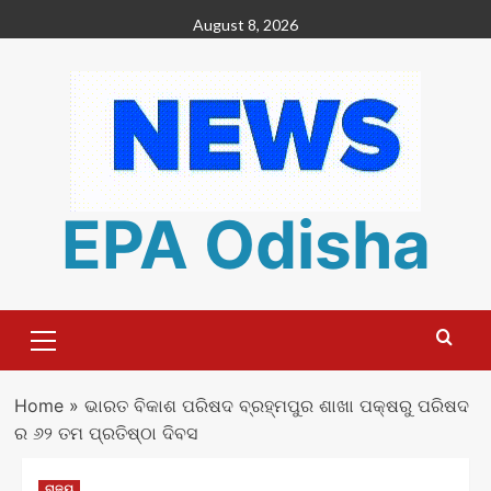
Skip
August 8, 2026
to
content
EPA Odisha
Primary
Menu
Home
»
ଭାରତ ବିକାଶ ପରିଷଦ ବ୍ରହ୍ମପୁର ଶାଖା ପକ୍ଷରୁ ପରିଷଦ
ର ୬୨ ତମ ପ୍ରତିଷ୍ଠା ଦିବସ
ରାଜ୍ୟ