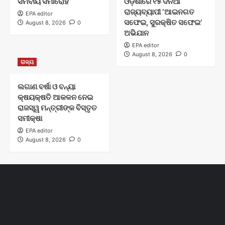
ସମବାୟ ସମାରୋହ
ଓଡ଼ିଶାରେ ୧୫ ଦିନିଆ
ରାଜ୍ୟବ୍ୟାପୀ ‘ଆଇନଗତ
EPA editor
ସଫେଇ, ସୁରକ୍ଷିତ ସଫେଇ’
August 8, 2026
0
ଅଭିଯାନ
EPA editor
August 8, 2026
0
ରାଜ୍ୟ
ଲଗାଣ ବର୍ଷା ଓ ବନ୍ୟା
କ୍ଷୟକ୍ଷତି ଆକଳନ ନେଇ
ରାଜସ୍ୱ ମନ୍ତ୍ରୀଙ୍କ ବିସ୍ତୃତ
ସମୀକ୍ଷା
EPA editor
August 8, 2026
0