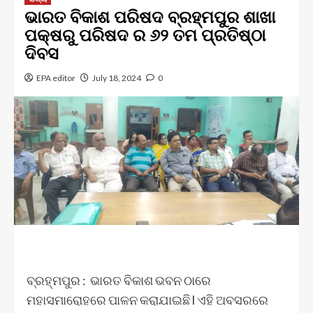
ଭାରତ ବିକାଶ ପରିଷଦ ବ୍ରହ୍ମପୁର ଶାଖା
ପକ୍ଷରୁ ପରିଷଦ ର ୬୨ ତମ ପ୍ରତିଷ୍ଠା
ଦିବସ
EPA editor
July 18, 2024
0
ବ୍ରହ୍ମପୁର : ଭାରତ ବିକାଶ ଭବନ ଠାରେ
ମହାସମାରୋହରେ ପାଳନ କରାଯାଇଛି l ଏହି ଅବସରରେ