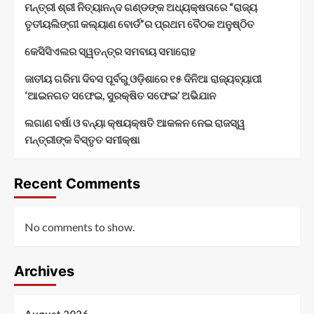
ମନ୍ତ୍ରୀ ଶ୍ରୀ ନିତ୍ୟାନନ୍ଦ ଗଣ୍ଡଙ୍କ ଅଧ୍ୟକ୍ଷତାରେ “ରାଜ୍ୟ
ତୃତୀୟଲିଙ୍ଗୀ କଲ୍ୟାଣ ବୋର୍ଡ”ର ପ୍ରଥମ ବୈଠକ ଅନୁଷ୍ଠିତ
କେସିସିଏଲର ସ୍ୱତନ୍ତ୍ର ସମବାୟ ସମାରୋହ
ଜାତୀୟ ଗରିମା ଦିବସ ପୂର୍ବରୁ ଓଡ଼ିଶାରେ ୧୫ ଦିନିଆ ରାଜ୍ୟବ୍ୟାପୀ
‘ଆଇନଗତ ସଫେଇ, ସୁରକ୍ଷିତ ସଫେଇ’ ଅଭିଯାନ
ଲଗାଣ ବର୍ଷା ଓ ବନ୍ୟା କ୍ଷୟକ୍ଷତି ଆକଳନ ନେଇ ରାଜସ୍ୱ
ମନ୍ତ୍ରୀଙ୍କ ବିସ୍ତୃତ ସମୀକ୍ଷା
Recent Comments
No comments to show.
Archives
August 2026