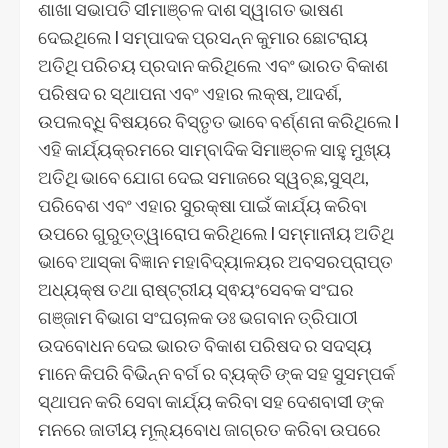
ଶାଖା ସଭାପତି ସୀମାଞ୍ଚଳ ଦାଶ ସ୍ୱାଗତ ଭାଷଣ
ଦେଇଥିଲେ l ସମ୍ପାଦକ ପ୍ରସନ୍ନ କୁମାର ଛୋଟରାୟ
ଅତିଥି ପରିଚୟ ପ୍ରଦାନ କରିଥିଲେ ଏବଂ ଭାରତ ବିକାଶ
ପରିଷଦ ର ସ୍ଥାପନା ଏବଂ ଏହାର ଲକ୍ଷ, ଆଦର୍ଶ,
ଉପଲବ୍ଧି ବିଷୟରେ ବିସ୍ତୃତ ଭାବେ ବର୍ଣ୍ଣନା କରିଥିଲେ l
ଏହି କାର୍ଯ୍ୟକ୍ରମରେ ସାମ୍ବାଦିକ ସିମାଞ୍ଚଳ ସାହୁ ମୁଖ୍ୟ
ଅତିଥି ଭାବେ ଯୋଗ ଦେଇ ସମାଜରେ ସ୍ୱଚ୍ଛ,ସୁସ୍ଥ,
ପରିବେଶ ଏବଂ ଏହାର ସୁରକ୍ଷା ପାଇଁ କାର୍ଯ୍ୟ କରିବା
ଉପରେ ଗୁରୁତ୍ତ୍ୱାରୋପ କରିଥିଲେ l ସମ୍ମାନୀୟ ଅତିଥି
ଭାବେ ଆସ୍କା ବିଜ୍ଞାନ ମହାବିଦ୍ୟାଳୟର ଅବସରପ୍ରାପ୍ତ
ଅଧ୍ୟକ୍ଷ ତଥା ରାଷ୍ଟ୍ରୀୟ ସ୍ଵୟଂସେବକ ସଂଘର
ଗଞ୍ଜାମ ବିଭାଗ ସଂଘଚାଳକ ଡଃ ଭଗବାନ ତ୍ରିପାଠୀ
ଉଦବୋଧନ ଦେଇ ଭାରତ ବିକାଶ ପରିଷଦ ର ସଦସ୍ୟ
ମାନେ କିପରି ବିଭିନ୍ନ ବର୍ଗ ର ବ୍ୟକ୍ତି ଙ୍କ ସହ ସୁସମ୍ପର୍କ
ସ୍ଥାପନ କରି ସେବା କାର୍ଯ୍ୟ କରିବା ସହ ଦେଶବାସୀ ଙ୍କ
ମନରେ ଜାତୀୟ ମୂଲ୍ୟବୋଧ ଜାଗ୍ରତ କରିବା ଉପରେ