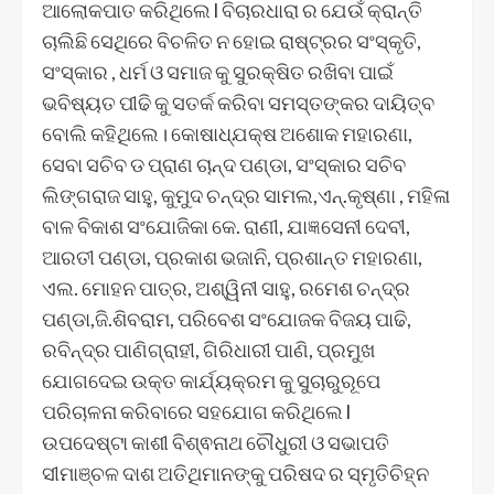
ଆଲୋକପାତ କରିଥିଲେ l ବିଚାରଧାରା ର ଯେଉଁ କ୍ରାନ୍ତି
ଚାଲିଛି ସେଥିରେ ବିଚଳିତ ନ ହୋଇ ରାଷ୍ଟ୍ରର ସଂସ୍କୃତି,
ସଂସ୍କାର , ଧର୍ମ ଓ ସମାଜ କୁ ସୁରକ୍ଷିତ ରଖିବା ପାଇଁ
ଭବିଷ୍ୟତ ପୀଢି କୁ ସତର୍କ କରିବା ସମସ୍ତଙ୍କର ଦାୟିତ୍ବ
ବୋଲି କହିଥିଲେ। କୋଷାଧ୍ଯକ୍ଷ ଅଶୋକ ମହାରଣା,
ସେବା ସଚିବ ଡ ପ୍ରାଣ ଚାନ୍ଦ ପଣ୍ଡା, ସଂସ୍କାର ସଚିବ
ଲିଙ୍ଗରାଜ ସାହୁ, କୁମୁଦ ଚନ୍ଦ୍ର ସାମଲ,ଏନ୍.କୃଷ୍ଣା , ମହିଳା
ବାଳ ବିକାଶ ସଂଯୋଜିକା କେ. ରାଣୀ, ଯାଜ୍ଞସେନୀ ଦେବୀ,
ଆରତୀ ପଣ୍ଡା, ପ୍ରକାଶ ଭଜାନି, ପ୍ରଶାନ୍ତ ମହାରଣା,
ଏଲ. ମୋହନ ପାତ୍ର, ଅଶ୍ୱିନୀ ସାହୁ, ରମେଶ ଚନ୍ଦ୍ର
ପଣ୍ଡା,ଜି.ଶିବରାମ, ପରିବେଶ ସଂଯୋଜକ ବିଜୟ ପାଢି,
ରବିନ୍ଦ୍ର ପାଣିଗ୍ରାହୀ, ଗିରିଧାରୀ ପାଣି, ପ୍ରମୁଖ
ଯୋଗଦେଇ ଉକ୍ତ କାର୍ଯ୍ୟକ୍ରମ କୁ ସୁଚାରୁରୂପେ
ପରିଚାଳନା କରିବାରେ ସହଯୋଗ କରିଥିଲେ l
ଉପଦେଷ୍ଟା କାଶୀ ବିଶ୍ଵନାଥ ଚୌଧୁରୀ ଓ ସଭାପତି
ସୀମାଞ୍ଚଳ ଦାଶ ଅତିଥିମାନଙ୍କୁ ପରିଷଦ ର ସ୍ମୃତିଚିହ୍ନ