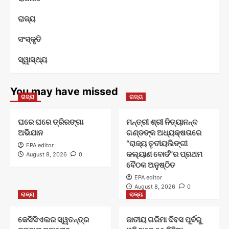
ରାଜ୍ୟ
ସଂସ୍କୃତି
ସ୍ୱାସ୍ଥ୍ୟ
You may have missed
ରାଜ୍ୟ
ରାଜ୍ୟ
ଘରେ ଘରେ ତ୍ରିରଙ୍ଗା
ମନ୍ତ୍ରୀ ଶ୍ରୀ ନିତ୍ୟାନନ୍ଦ
ଅଭିଯାନ
ଗଣ୍ଡଙ୍କ ଅଧ୍ୟକ୍ଷତାରେ
“ରାଜ୍ୟ ତୃତୀୟଲିଙ୍ଗୀ
EPA editor
କଲ୍ୟାଣ ବୋର୍ଡ”ର ପ୍ରଥମ
August 8, 2026
0
ବୈଠକ ଅନୁଷ୍ଠିତ
EPA editor
August 8, 2026
0
ରାଜ୍ୟ
ରାଜ୍ୟ
କେସିସିଏଲର ସ୍ୱତନ୍ତ୍ର
ଜାତୀୟ ଗରିମା ଦିବସ ପୂର୍ବରୁ