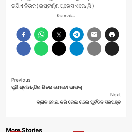
ଇପିଏ ନିଉଜ ( ଇଷ୍ଟର୍ଣ୍ଣ ପ୍ରେସ ଏଜେନ୍ସି )
Share this…
Post
Previous
ପୁଣି ଶ୍ରୀମନ୍ଦିର ଭିତର ଫୋଟୋ ଭାରାଲ୍
Navigation
Next
ବ୍ଲାକ ମେଲ କରି ଜେଲ ଗଲେ ପୂର୍ବତନ ସରପଞ୍ଚ
More Stories