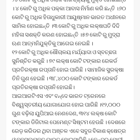
। ୪ କୋଟି ରୁ ଅଧିକ ପକ୍କା ଆବାସ ନିର୍ମାଣ କରି ଛନ୍ତି ।୬୦
କୋଟି ରୁ ଅଧିକ ହିତାଧୁକାରୀ ଆୟୁଷ୍ମାନ ଭାରତ ଅଧୀନରେ
ସାମିଲ ହୋଇଛନ୍ତି ।୩ କୋଟି ରୁ ଅଧିକ ଲକ୍ଷପତି ଦିଦି
ମହିଳା ସଶକ୍ତି କରଣ ହୋଇଛନ୍ତି ।୫୭ କୋଟି ରୁ ମୁଦ୍ରା
ଋଣ ଆତ୍ମନିଯୁକ୍ତିକୁ ଆଗେଇ ନେଇଛି ।
୧୨ କୋଟି ରୁ ଅଧିକ ଶୌଚାଳୟ ମର୍ଯ୍ୟାଦା ଓ ସ୍ବଚ୍ଛତା
ସୁନିଶ୍ଚିତ କରୁଛି । ୭୯ ଲକ୍ଷ କୋଟି ଟଙ୍କାର ରେକର୍ଡ
ପ୍ରତିରକ୍ଷା ରପ୍ତାନି ହୋଇ ପାରିଛି । ସାମାଜିକ ସୁରକ୍ଷା
ତିନି ଗୁଣ ହେଇଛି । ୩୮,୪୦୦ କୋଟି ଟଙ୍କାର ରେକର୍ଡ
ପ୍ରତିରକ୍ଷା ରପ୍ତାନି ହୋଇଛି।
ଆଇଆରଟିଏସ ଏବଂ ବନ୍ଦେ ଭାରତ ଟ୍ରେନରେ
ବିଶ୍ୱସ୍ତରୀୟ ଯୋଗାଯୋଗ ହୋଇ ପାରିଛି ।୧୨,୦୦୦
ଗୁଣ ବଢ଼ିଲା ୟୁପିଆଇ ନେଣଦେଣ, ୩୧୪ ଲକ୍ଷ କୋଟି
ଟଙ୍କାର ଡିଜିଟାଲ ପେମେଣ୍ଟ ସିଷ୍ଟମ ହେଉଛି । ଦେଶରେ
ରେଡ଼ କରିଡର ଥିବା ଅଞ୍ଚଳ ଏବେ ସବୁଜ ବିକାଶ କ୍ଷେତ୍ର
ଓ ନକ୍ସଲମୁକ୍ତ ଭାରତ ହୋଇସାରିଛି । କେନ୍ଦ୍ର ମୋଦୀ