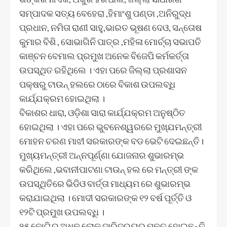
ସମ୍ପାଦକ ସତ୍ୟ ବେହେରା ,ହିମାଂଶୁ ପଣ୍ଡା ,ଅନିରୁଦ୍ଧ
ପ୍ରଧାନ, ନମିତା ରାଣୀ ସାହୁ,ଭାରତ ଭୂଷଣ ଦେଓ, ସନ୍ତୋଷ
କୁମାର ବିଶି , ସୋଭାଗିନି ପାତ୍ର ,ମହିଳା ମୋର୍ଚ୍ଚା ସଭାପତି
କାଞ୍ଚନ ବେମାଲ ପ୍ରମୁଖ ଅନେକ ବିଜେପି କର୍ମକର୍ତ୍ତା
ଉପସ୍ଥିତ ରହିଥିଲେ । ଏହା ପରେ ଜିଲ୍ଲା ପ୍ରଶାସନ
ପକ୍ଷରୁ ଟାଉନ୍ ହଲରେ ଠାରେ ବିକାଶ ଉପଲବ୍ଧି
କାର୍ଯ୍ଯକ୍ରମ ହୋଇଥିଲା ।
ବିକାଶର ଧାରା, ଓଡ଼ିଶା ସାରା କାର୍ଯ୍ଯକ୍ରମ ଅନୁଷ୍ଠିତ
ହୋଇଥିଲା । ଏହା ପରେ ଭୁବନେଶ୍ୱରରେ ମୁଖ୍ଯମନ୍ତ୍ରୀ
ମୋହନ ଚରଣ ମାଝୀ ସରକାରଙ୍କ ବଡ ଭେଟି ଦେଇଛନ୍ତି।
ମୁଖ୍ୟମନ୍ତ୍ରୀ ଅନ୍ନପୂର୍ଣ୍ଣା ଯୋଜନାର ଶୁଭାରମ୍ଭ
କରିଥିଲେ ,ଭବାନୀପାଟଣା ଟାଉନ୍ ହଲ ରେ ମନ୍ତ୍ରୀ ଙ୍କ
ଉପସ୍ଥିତିରେ ଭିଡିଓ ବାର୍ତ୍ତା ମାଧ୍ୟମ ରେ ଶୁଭାରମ୍ଭ
କରାଯାଇଥିଲା । ମୋଦୀ ସରକାରଙ୍କ ୧୨ ବର୍ଷ ପୂର୍ତ୍ତି ଓ
୧୨ଟି ପ୍ରମୁଖ ଉପଲବ୍ଧି ।
୨୫ କୋଟି ରୁ ଅଧିକ ଲୋକ ଦାରିଦ୍ର୍ୟରୁ ମୁକ୍ତ ହୋଇଛନ୍ତି