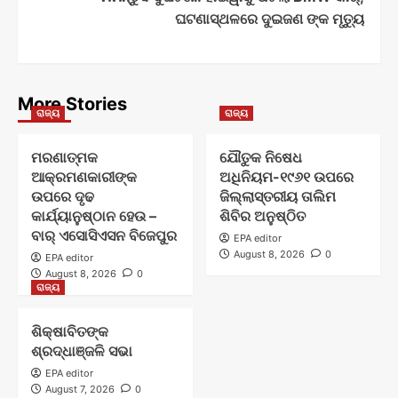
ଘଟଣାସ୍ଥଳରେ ଦୁଇଜଣ ଙ୍କ ମୃତ୍ୟୁ
More Stories
ରାଜ୍ୟ
ରାଜ୍ୟ
ମରଣାତ୍ମକ
ଯୌତୁକ ନିଷେଧ
ଆକ୍ରମଣକାରୀଙ୍କ
ଅଧିନିୟମ-୧୯୬୧ ଉପରେ
ଉପରେ ଦୃଢ
ଜିଲ୍ଲାସ୍ତରୀୟ ତାଲିମ
କାର୍ଯ୍ୟାନୁଷ୍ଠାନ ହେଉ –
ଶିବିର ଅନୁଷ୍ଠିତ
ବାର୍ ଏସୋସିଏସନ ବିଜେପୁର
EPA editor
August 8, 2026
0
EPA editor
August 8, 2026
0
ରାଜ୍ୟ
ଶିକ୍ଷାବିତଙ୍କ
ଶ୍ରଦ୍ଧାଞ୍ଜଳି ସଭା
EPA editor
August 7, 2026
0