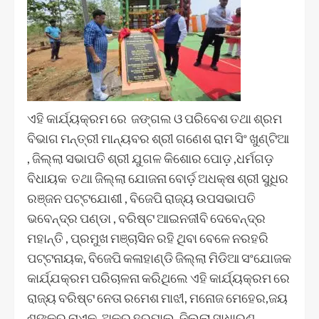
ଏହି କାର୍ଯ୍ୟକ୍ରମ ରେ ଜଙ୍ଗଲ ଓ ପରିବେଶ ତଥା ଶ୍ରମ
ବିଭାଗ ମନ୍ତ୍ରୀ ମାନ୍ୟବର ଶ୍ରୀ ଗଣେଶ ରାମ ସିଂ ଖୁଣ୍ଟିଆ
, ଜିଲ୍ଲା ସଭାପତି ଶ୍ରୀ ଯୁଗଳ କିଶୋର ପୋଡ଼ ,ଧର୍ମଗଡ଼
ବିଧାୟକ ତଥା ଜିଲ୍ଲା ଯୋଜନା ବୋର୍ଡ଼ ଅଧକ୍ଷ ଶ୍ରୀ ସୁଧିର
ରଞ୍ଜନ ପଟ୍ଟଯୋଶୀ , ବିଜେପି ରାଜ୍ୟ ଉପସଭାପତି
ଭବେନ୍ଦ୍ର ପଣ୍ଡା , ବରିଷ୍ଟ ଆଇନଜୀବି ଦେବେନ୍ଦ୍ର
ମହାନ୍ତି , ପ୍ରମୁଖ ମଞ୍ଚାସିନ ରହି ଥିବା ବେଳେ ନରହରି
ପଟ୍ଟନାୟକ, ବିଜେପି କଳାହାଣ୍ଡି ଜିଲ୍ଲା ମିଡିଆ ସଂଯୋଜକ
କାର୍ଯ୍ଯକ୍ରମ ପରିଚାଳନା କରିଥିଲେ ଏହି କାର୍ଯ୍ୟକ୍ରମ ରେ
ରାଜ୍ୟ ବରିଷ୍ଟ ନେତା ରମେଶ ମାଝୀ, ମନୋଜ ମେହେର,ଜୟ
ଶଙ୍କର ନାଏକ, ଅକୁର ହରପାଲ, ଜିଲ୍ଲା ସାଧାରଣ