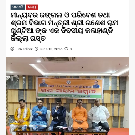
ରାଜନୀତି
ରାଜ୍ୟ
ମାନ୍ୟବର ଜଙ୍ଗଲ ଓ ପରିବେଶ ତଥା
ଶ୍ରମ ବିଭାଗ ମନ୍ତ୍ରୀ ଶ୍ରୀ ଗଣେଶ ରାମ
ଖୁଣ୍ଟିଆ ଙ୍କ ଏକ ଦିବସୀୟ କଳାହାଣ୍ଡି
ଜିଲ୍ଲା ଗସ୍ତ
EPA editor
June 13, 2026
0