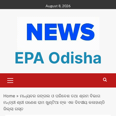
Skip
August 8, 2026
to
content
EPA Odisha
Primary
Menu
Home
»
ମାନ୍ୟବର ଜଙ୍ଗଲ ଓ ପରିବେଶ ତଥା ଶ୍ରମ ବିଭାଗ
ମନ୍ତ୍ରୀ ଶ୍ରୀ ଗଣେଶ ରାମ ଖୁଣ୍ଟିଆ ଙ୍କ ଏକ ଦିବସୀୟ କଳାହାଣ୍ଡି
ଜିଲ୍ଲା ଗସ୍ତ