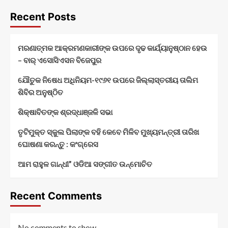
Recent Posts
ମରଣାତ୍ମକ ଆକ୍ରମଣକାରୀଙ୍କ ଉପରେ ଦୃଢ କାର୍ଯ୍ୟାନୁଷ୍ଠାନ ହେଉ
– ବାର୍ ଏସୋସିଏସନ ବିଜେପୁର
ଯୌତୁକ ନିଷେଧ ଅଧିନିୟମ-୧୯୬୧ ଉପରେ ଜିଲ୍ଲାସ୍ତରୀୟ ତାଲିମ
ଶିବିର ଅନୁଷ୍ଠିତ
ଶିକ୍ଷାବିତଙ୍କ ଶ୍ରଦ୍ଧାଞ୍ଜଳି ସଭା
ତୃଟିମୁକ୍ତ ସ୍କୁଲ ପିଲାଙ୍କ ବହି କେବେ ମିଳିବ ମୁଖ୍ୟମନ୍ତ୍ରୀ ତାରିଖ
ଘୋଷଣା କରନ୍ତୁ : କଂଗ୍ରେସ
ଆମ ରାହୁଳ ଗାନ୍ଧୀ” ଓଡିଆ ସଙ୍ଗୀତ ଉନ୍ମୋଚିତ
Recent Comments
No comments to show.