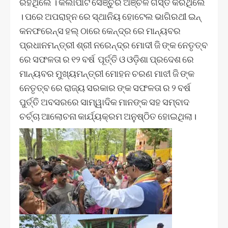
ରହିଥିଲେ । କର୍ଲାପାଟ ସେଞ୍ଚୁରି ଅଞ୍ଚଳ ଗସ୍ତ କରିଥିଲେ
। ପରେ ଅପରାହ୍ନ ରେ ସ୍ଥାନିୟ ହୋଟେଲ ଭାଗିରଥୀ ଇନ୍
କନଫରେନ୍ସ ହଲ୍ ଠାରେ କେନ୍ଦ୍ର ରେ ମାନ୍ୟବର
ପ୍ରଧାନମନ୍ତ୍ରୀ ଶ୍ରୀ ନରେନ୍ଦ୍ର ମୋଦୀ ଜି ଙ୍କ ନେତୃତ୍ବ
ରେ ସଫଳତା ର ୧୨ ବର୍ଷ ପୂର୍ତ୍ତି ଓ ଓଡ଼ିଶା ପ୍ରଦେଶ ରେ
ମାନ୍ୟବର ମୁଖ୍ୟମନ୍ତ୍ରୀ ମୋହନ ଚରଣ ମାଝୀ ଜି ଙ୍କ
ନେତୃତ୍ବ ରେ ରାଜ୍ୟ ସରକାର ଙ୍କ ସଫଳତା ର ୨ ବର୍ଷ
ପୁର୍ତ୍ତି ଅବସରରେ ସାମ୍ୱାଦିକ ମାନଙ୍କ ସହ ସମ୍ବାଦ
ଚର୍ଚ୍ଚା ଆଲୋଚନା କାର୍ଯ୍ୟକ୍ରମ ଅନୁଷ୍ଠିତ ହୋଇଥିଲା।