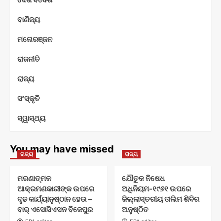
ବାଣିଜ୍ୟ
ମନୋରଞ୍ଜନ
ରାଜନୀତି
ରାଜ୍ୟ
ସଂସ୍କୃତି
ସ୍ୱାସ୍ଥ୍ୟ
You may have missed
ରାଜ୍ୟ
ରାଜ୍ୟ
ମରଣାତ୍ମକ
ଯୌତୁକ ନିଷେଧ
ଆକ୍ରମଣକାରୀଙ୍କ ଉପରେ
ଅଧିନିୟମ-୧୯୬୧ ଉପରେ
ଦୃଢ କାର୍ଯ୍ୟାନୁଷ୍ଠାନ ହେଉ –
ଜିଲ୍ଲାସ୍ତରୀୟ ତାଲିମ ଶିବିର
ବାର୍ ଏସୋସିଏସନ ବିଜେପୁର
ଅନୁଷ୍ଠିତ