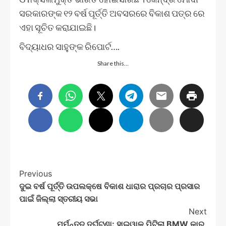
ସରକାରଙ୍କ ୧୨ ବର୍ଷ ପୂର୍ତ୍ତି ଅବସରରେ ବିକାଶ ପତ୍ର ରେ
ଏହା ସୂଚିତ କରାଯାଇଛି।
ବିଦ୍ୟାଧର ସାହୁଙ୍କ ରିପୋର୍ଟ….
Share this…
Post
Previous
ଦୁଇ ବର୍ଷ ପୂର୍ତ୍ତି ଉପଲକ୍ଷେ ବିକାଶ ଧାରାର ପ୍ରଚାର ପ୍ରସାର
Navigation
ପାଇଁ ଜିଲ୍ଲା ସ୍ତରୀୟ ସଭା
Next
ମର୍ମନ୍ତୁଦ ଦୁର୍ଘଟଣା: ହାଇୱାକୁ ପିଟିଲା BMW କାର୍‌,