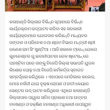
କଳାହାଣ୍ଡି ଜିଲ୍ଳାର ବିଭିନ୍ନ ସ୍ଥାନରେ ବିଭିନ୍ନ
କାର୍ଯ୍ଯକ୍ରମ ଉଦ୍ଘାଟନ କରିବା ସହ ସରକାରୀ
କାର୍ଯ୍ୟକ୍ରମରେ ଯୋଗଦାନ କରିଛନ୍ତି ମାନ୍ୟବର
ଜଙ୍ଗଲ ଓ ପରିବେଶ ତଥା ଶ୍ରମ ବିଭାଗ ମନ୍ତ୍ରୀ ଶ୍ରୀ
ଗଣେଶ ରାମ ସିଂ ଖୁଣ୍ଟିଆ । ଆଜି ସକାଳେ ଟ୍ରେନ୍ ଯୋଗେ
ଭୁବନେଶ୍ବର ରୁ ଭବାନୀପାଟଣା ରେଳ ଷ୍ଟେସନ୍ ରେ
ପହଞ୍ଚିବା ପରେ ତାଙ୍କୁ ବିଜେପି ଜିଲ୍ଲା ସଭାପତି ଯୁଗଳ
କିଶୋର ପୋଢ଼ ତଥା ବିଜେପି କର୍ମକର୍ତ୍ତା ସ୍ବାଗତ
ସମ୍ବର୍ଦ୍ଧନା କରିଥିଲେ । ଏହାପରେ ମେଡିକାଲ କଲେଜ,
ମେଗା ନର୍ସରୀ ଯାଇ ବୃକ୍ଷ ରୋପଣ ଓ ହାତୀ କେୟାର
ସେଣ୍ଟର ଉଦ୍ ଘାଟନ କରିଥିଲେ ଏଥିରେ କଳାହାଣ୍ଡି
ଜିଲ୍ଲାପାଳ ପାୱାର ସଚିନ ପ୍ରକାଶ ତଥା ଉତ୍ତର
ବନଖଣ୍ଡ ଓ ଦକ୍ଷିଣ ବନଖଣ୍ଡ ଅଧିକାରୀ ଉପସ୍ଥିତ