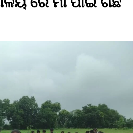
୍ୟାଳୟ ରେ ମା ପାଇଁ ଗଛ