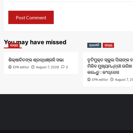
You may have missed
ରାଜ୍ୟ
ରାଜନୀତି
ରାଜ୍ୟ
ଶିକ୍ଷାବିତଙ୍କ ଶ୍ରଦ୍ଧାଞ୍ଜଳି ସଭା
ତୃଟିମୁକ୍ତ ସ୍କୁଲ ପିଲାଙ୍କ 
ମିଳିବ ମୁଖ୍ୟମନ୍ତ୍ରୀ ତାର
EPA editor
August 7, 2026
0
କରନ୍ତୁ : କଂଗ୍ରେସ
EPA editor
August 7, 