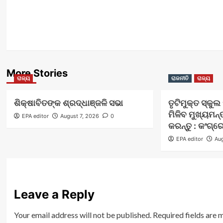
More Stories
ରାଜ୍ୟ
ରାଜନୀତି
ରାଜ୍ୟ
ଶିକ୍ଷାବିତଙ୍କ ଶ୍ରଦ୍ଧାଞ୍ଜଳି ସଭା
ତୃଟିମୁକ୍ତ ସ୍କୁ
ମିଳିବ ମୁଖ୍ୟମନ୍
EPA editor
August 7, 2026
0
କରନ୍ତୁ : କଂଗ୍ର
EPA editor
Aug
Leave a Reply
Your email address will not be published.
Required fields are