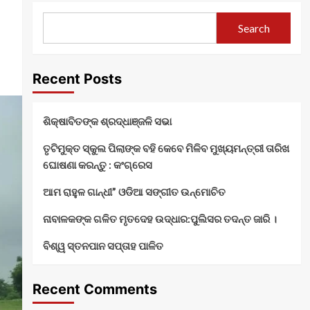
Search
Recent Posts
ଶିକ୍ଷାବିତଙ୍କ ଶ୍ରଦ୍ଧାଞ୍ଜଳି ସଭା
ତୃଟିମୁକ୍ତ ସ୍କୁଲ ପିଲାଙ୍କ ବହି କେବେ ମିଳିବ ମୁଖ୍ୟମନ୍ତ୍ରୀ ତାରିଖ
ଘୋଷଣା କରନ୍ତୁ : କଂଗ୍ରେସ
ଆମ ରାହୁଳ ଗାନ୍ଧୀ” ଓଡିଆ ସଙ୍ଗୀତ ଉନ୍ମୋଚିତ
ନାବାଳକଙ୍କ ଗଳିତ ମୃତଦେହ ଉଦ୍ଧାର:ପୁଲିସର ତଦନ୍ତ ଜାରି ।
ବିଶ୍ୱ ସ୍ତନପାନ ସପ୍ତାହ ପାଳିତ
Recent Comments