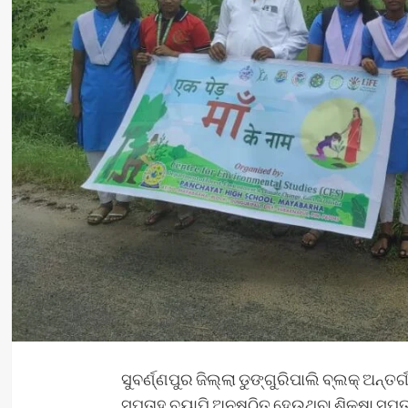
ସୁବର୍ଣ୍ଣପୁର ଜିଲ୍ଲା ଡୁଙ୍ଗୁରିପାଲି ବ୍ଲକ୍ ଅନ୍
ସପ୍ତାହ ବ୍ୟାପି ଅନୁଷ୍ଠିତ ହେଉଥିବା ଶିକ୍ଷା ସ