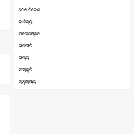
ଦେଶ ବିଦେଶ
ବାଣିଜ୍ୟ
ମନୋରଞ୍ଜନ
ରାଜନୀତି
ରାଜ୍ୟ
ସଂସ୍କୃତି
ସ୍ୱାସ୍ଥ୍ୟ