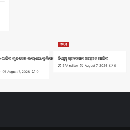
ରାଜ୍ୟ
 ଗଳିତ ମୃତଦେହ ଉଦ୍ଧାର:ପୁଲିସର ତଦନ୍ତ ଜାରି
ବିଶ୍ୱ ସ୍ତନପାନ ସପ୍ତାହ ପାଳିତ
EPA editor
August 7, 2026
0
r
August 7, 2026
0