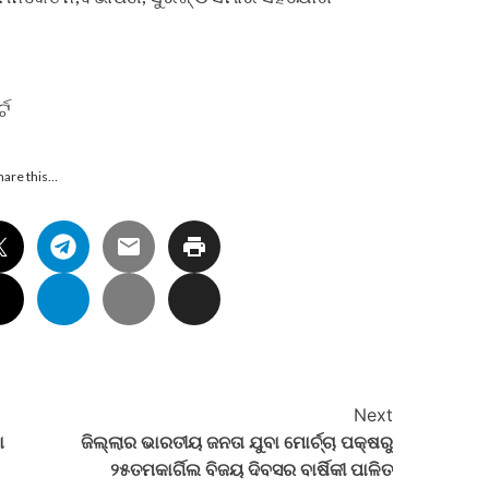
୍ଟ
hare this…
Next
ା
ଜିଲ୍ଲାର ଭାରତୀୟ ଜନତା ଯୁବା ମୋର୍ଚ୍ଚା ପକ୍ଷରୁ
୨୫ତମକାର୍ଗିଲ ବିଜୟ ଦିବସର ବାର୍ଷିକୀ ପାଳିତ