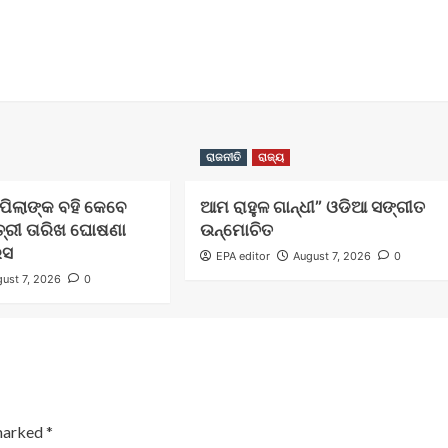
ରାଜନୀତି
ରାଜ୍ୟ
ଲ ପିଲାଙ୍କ ବହି କେବେ
ଆମ ରାହୁଳ ଗାନ୍ଧୀ” ଓଡିଆ ସଙ୍ଗୀତ
ତ୍ରୀ ତାରିଖ ଘୋଷଣା
ଉନ୍ମୋଚିତ
େସ
EPA editor
August 7, 2026
0
ust 7, 2026
0
 marked
*