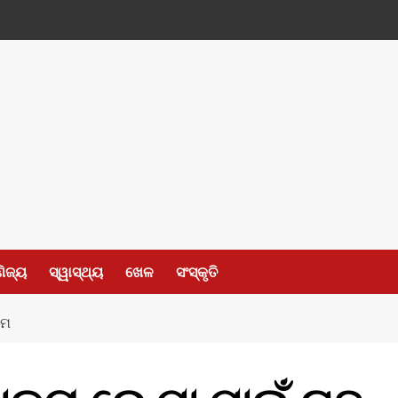
ଣିଜ୍ୟ
ସ୍ୱାସ୍ଥ୍ୟ
ଖେଳ
ସଂସ୍କୃତି
ରମ