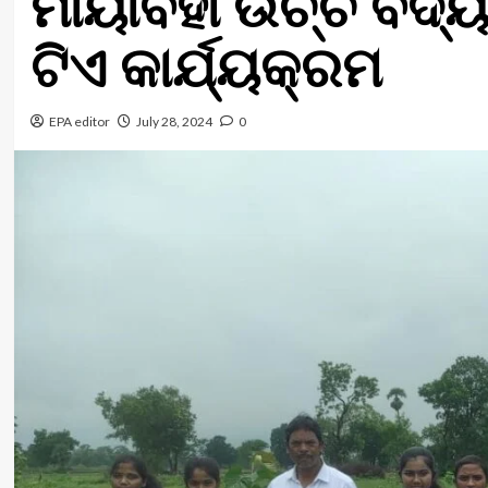
ମାୟାବର୍ହା ଉଚ୍ଚ ବିଦ
ଟିଏ କାର୍ଯ୍ୟକ୍ରମ
EPA editor
July 28, 2024
0