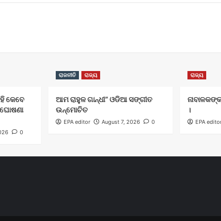
ରାଜନୀତି
ରାଜ୍ୟ
ରାଜ୍ୟ
ବହି କେବେ
ଆମ ରାହୁଳ ଗାନ୍ଧୀ” ଓଡିଆ ସଙ୍ଗୀତ
ନାବାଳକଙ୍କ
ିଖ ଘୋଷଣା
ଉନ୍ମୋଚିତ
।
EPA editor
August 7, 2026
0
EPA edito
2026
0