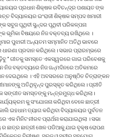
ଦ୍ୟାଳୟର ପ୍ରଧାନ ଶିକ୍ଷକ ରବିଚନ୍ଦ୍ର ପଶାୟତ ଙ୍କ
ଉଚ୍ଚ ବିଦ୍ୟାଳୟର ଇଂରାଜୀ ଶିକ୍ଷକ ସମ୍ପଦ ଖମାରୀ
ସବୁଜ ପୃଥିବୀ ସୁନ୍ଦର ପୃଥିବୀ ପରିକଳ୍ପନା
୍କ ଭୂମିକା ବିଷୟରେ ନିଜ ବକ୍ତବ୍ୟ ରଖିଥିଲେ ।
ୁମାର ପୁଝାରୀ ଅନ୍ୟତମ ସମ୍ମାନିତ ଅତିଥି ଭାବରେ
ଧାରଣା ପ୍ରଦାନ କରିଥିଲେ। ସଭାର ପ୍ରାରମ୍ଭରେ
ଢ଼ିବୁ ” ଗୀତକୁ ସମସ୍ତେ ଏକସ୍ୱରରେ ଗାଇ ପରିବେଶକୁ
ଧାନ ନିଜ ବକ୍ତବ୍ୟରେ ନିଜ ଜନ୍ମଦିନରେ ଅତିକମରେ
ନ ଦେଇଥିଲେ । ଏହି ଅବସରରେ ଅନୁଷ୍ଠିତ ଚିତ୍ରାଙ୍କନ
ନଙ୍କୁ ଅତିଥିବୃନ୍ଦ ପୁରସ୍କୃତ କରିଥିଲେ। ପ୍ରୀତି
କ ସଙ୍ଗୀତ ସମସ୍ତଙ୍କୁ ମନ୍ତ୍ରମୁଗ୍ଧ କରିଥିଲା।
 କାର୍ଯ୍ୟକ୍ରମ କୁ ସଂଯୋଜନା କରିଥିବା ବେଳେ ଛାତ୍ରୀ
କାଲି ଇହଧାମ ତ୍ୟାଗ କରିଥିବା ବିଦ୍ୟାଳୟର ପୁର୍ବତନ
େ ଏକ ମିନିଟ ନୀରବ ପ୍ରାର୍ଥନା କରାଯାଇଥିଲା । ସଭା
ୟ ର ଛାତ୍ର ଛାତ୍ରୀ ଖେଳ ପଡିଆକୁ ଯାଇ ବୃକ୍ଷ ରୋପଣ
ଣ, ମିନିକେତନ,ବିଭୀଷଣ, ସୁରଜ୍ ଓ ସମୀର ସହଯୋଗ