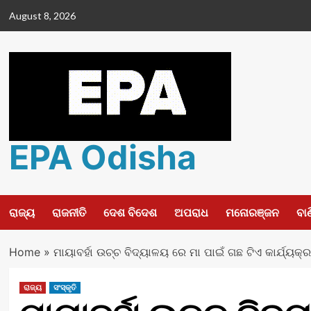
Skip
August 8, 2026
to
content
EPA Odisha
ରାଜ୍ୟ
ରାଜନୀତି
ଦେଶ ବିଦେଶ
ଅପରାଧ
ମନୋରଞ୍ଜନ
ବା
Home
»
ମାୟାବର୍ହା ଉଚ୍ଚ ବିଦ୍ୟାଳୟ ରେ ମା ପାଇଁ ଗଛ ଟିଏ କାର୍ଯ୍ୟକ୍
ରାଜ୍ୟ
ସଂସ୍କୃତି