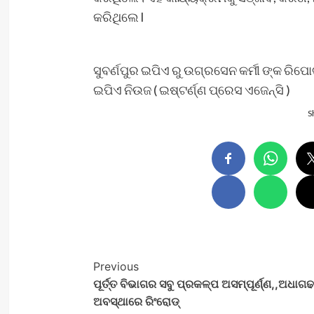
କରିଥିଲେ l
ସୁବର୍ଣପୁର ଇପିଏ ରୁ ଉଗ୍ରସେନ କର୍ମୀ ଙ୍କ ରିପୋର
ଇପିଏ ନିଉଜ ( ଇଷ୍ଟର୍ଣ୍ଣ ପ୍ରେସ ଏଜେନ୍ସି )
S
Post
Previous
ପୂର୍ତ୍ତ ବିଭାଗର ସବୁ ପ୍ରକଳ୍ପ ଅସମ୍ପୂର୍ଣ୍ଣ,,ଅଧାଗଢ
Navigation
ଅବସ୍ଥାରେ ରିଂରୋଡ୍‌