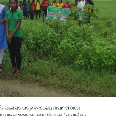
ତର୍ଗତ ପଞ୍ଚାୟତ ଉଚ୍ଚ ବିଦ୍ୟାଳୟ ମାୟାବର୍ହା ଠାରେ
ପ୍ତାହ ପାଳନ ଅବସରରେ ଷଷ୍ଠ ଦିବସରେ ,”ମା ପାଇଁ ଗଛ