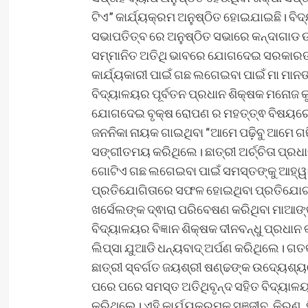
ଟିଏ” କାର୍ଯ୍ୟକ୍ରମ ଅନୁଷ୍ଠିତ ହୋଇଯାଇଛି। ବି
ସଭାପତିତ୍ବ ରେ ଅନୁଷ୍ଠିତ ସଭାରେ କନ୍ଦାଗାଡ 
ସମ୍ମାନିତ ଅତିଥି ଭାବରେ ଯୋଗଦେଇ ସରକାରଙ୍କ 
କାର୍ଯ୍ୟକାରୀ ପାଇଁ ଗଛ ଲଗେଇବା ପାଇଁ ମା ମାନଙ
ବିଦ୍ୟାଳୟର ପୂର୍ବତନ ପ୍ରଧାନ ଶିକ୍ଷକ ମନୋଜ କ
ଯୋଗଦେଇ ବୃକ୍ଷ ରୋପଣ ର ମହତ୍ତ୍ଵ ବିଷୟରେ 
ଜନନିକା ନାୟକ ଗାଇଥିବା “ଆମେ ପଢ଼ିବୁ ଆମେ ଗ
ସଙ୍ଗୀତମୟ କରିଥିଲେ। ଛାତ୍ରୀ ଅର୍ଚ୍ଚିତା ପ୍ର
ଗୋଟିଏ ଗଛ ଲଗେଇବା ପାଇଁ ସମସ୍ତଙ୍କୁ ଆହ୍ୱା
ପ୍ରତିଯୋଗିତାରେ ସଫଳ ହୋଇଥିବା ପ୍ରତିଯୋଗୀମା
ଖର୍ସେଲଙ୍କ ଦ୍ଵାରା ପରିବେଷଣ କରିଥିବା ମାଆଙ୍
ବିଦ୍ୟାଳୟର ବିଜ୍ଞାନ ଶିକ୍ଷକ ଦୀନବନ୍ଧୁ ପ୍ରଧାନ
ଲିପ୍ସା ଯୁଆଡି ଧନ୍ୟବାଦ୍ ଅର୍ପଣ କରିଥିଲେ। ଗତ
ଛାତ୍ରୀ ସ୍ବର୍ଗତ ଜୟଶ୍ରୀ ଷଣ୍ଢଙ୍କ ଉଦ୍ୟେଶ୍ୟର
ପରେ ପରେ ସମସ୍ତ ଅତିଥିବୃନ୍ଦ ସହିତ ବିଦ୍ୟାଳ
କରିଥିଲେ। ଏହି କାର୍ଯ୍ୟକ୍ରମକୁ ସଞ୍ଜୀବ, କିର