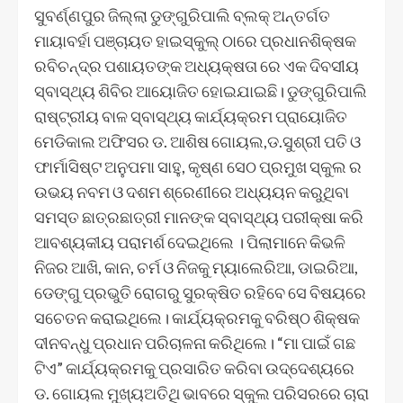
ସୁବର୍ଣ୍ଣପୁର ଜିଲ୍ଲା ଡୁଙ୍ଗୁରିପାଲି ବ୍ଲକ୍ ଅନ୍ତର୍ଗତ
ମାୟାବର୍ହା ପଞ୍ଚାୟତ ହାଇସ୍କୁଲ୍ ଠାରେ ପ୍ରଧାନଶିକ୍ଷକ
ରବିଚନ୍ଦ୍ର ପଶାୟତଙ୍କ ଅଧ୍ୟକ୍ଷତା ରେ ଏକ ଦିବସୀୟ
ସ୍ବାସ୍ଥ୍ୟ ଶିବିର ଆୟୋଜିତ ହୋଇଯାଇଛି। ଡୁଙ୍ଗୁରିପାଲି
ରାଷ୍ଟ୍ରୀୟ ବାଳ ସ୍ବାସ୍ଥ୍ୟ କାର୍ଯ୍ୟକ୍ରମ ପ୍ରାୟୋଜିତ
ମେଡିକାଲ ଅଫିସର ଡ. ଆଶିଷ ଗୋୟଲ,ଡ.ସୁଶ୍ରୀ ପତି ଓ
ଫାର୍ମାସିଷ୍ଟ ଅନୁପମା ସାହୁ, କୃଷ୍ଣ ସେଠ ପ୍ରମୁଖ ସ୍କୁଲ ର
ଉଭୟ ନବମ ଓ ଦଶମ ଶ୍ରେଣୀରେ ଅଧ୍ୟୟନ କରୁଥିବା
ସମସ୍ତ ଛାତ୍ରଛାତ୍ରୀ ମାନଙ୍କ ସ୍ବାସ୍ଥ୍ୟ ପରୀକ୍ଷା କରି
ଆବଶ୍ୟକୀୟ ପରାମର୍ଶ ଦେଇଥିଲେ । ପିଲାମାନେ କିଭଳି
ନିଜର ଆଖି, କାନ, ଚର୍ମ ଓ ନିଜକୁ ମ୍ୟାଲେରିଆ, ଡାଇରିଆ,
ଡେଙ୍ଗୁ ପ୍ରଭୁତି ରୋଗରୁ ସୁରକ୍ଷିତ ରହିବେ ସେ ବିଷୟରେ
ସଚେତନ କରାଇଥିଲେ। କାର୍ଯ୍ୟକ୍ରମକୁ ବରିଷ୍ଠ ଶିକ୍ଷକ
ଦୀନବନ୍ଧୁ ପ୍ରଧାନ ପରିଚାଳନା କରିଥିଲେ। “ମା ପାଇଁ ଗଛ
ଟିଏ” କାର୍ଯ୍ୟକ୍ରମକୁ ପ୍ରସାରିତ କରିବା ଉଦ୍ଦେଶ୍ୟରେ
ଡ. ଗୋୟଲ ମୁଖ୍ୟଅତିଥି ଭାବରେ ସ୍କୁଲ ପରିସରରେ ଚାରା