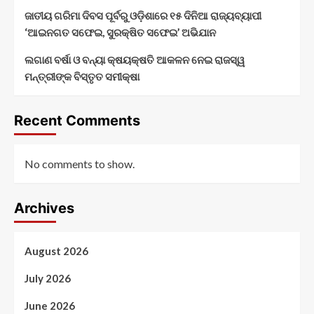
ଜାତୀୟ ଗରିମା ଦିବସ ପୂର୍ବରୁ ଓଡ଼ିଶାରେ ୧୫ ଦିନିଆ ରାଜ୍ୟବ୍ୟାପୀ
‘ଆଇନଗତ ସଫେଇ, ସୁରକ୍ଷିତ ସଫେଇ’ ଅଭିଯାନ
ଲଗାଣ ବର୍ଷା ଓ ବନ୍ୟା କ୍ଷୟକ୍ଷତି ଆକଳନ ନେଇ ରାଜସ୍ୱ
ମନ୍ତ୍ରୀଙ୍କ ବିସ୍ତୃତ ସମୀକ୍ଷା
Recent Comments
No comments to show.
Archives
August 2026
July 2026
June 2026