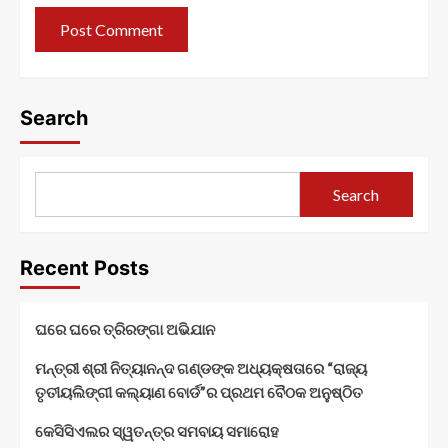
Search
Search
Recent Posts
ଘରେ ଘରେ ତ୍ରିରଙ୍ଗା ଅଭିଯାନ
ମନ୍ତ୍ରୀ ଶ୍ରୀ ନିତ୍ୟାନନ୍ଦ ଗଣ୍ଡଙ୍କ ଅଧ୍ୟକ୍ଷତାରେ “ରାଜ୍ୟ
ତୃତୀୟଲିଙ୍ଗୀ କଲ୍ୟାଣ ବୋର୍ଡ”ର ପ୍ରଥମ ବୈଠକ ଅନୁଷ୍ଠିତ
କେସିସିଏଲର ସ୍ୱତନ୍ତ୍ର ସମବାୟ ସମାରୋହ