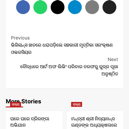
Post
Previous
ଭିଜିଲାନ୍ସ ହାତରେ ଧରାପଡ଼ିଲେ ସହକାରୀ ମୃତ୍ତିକା ସରଂକ୍ଷଣ
Navigation
ଓଭରସିୟର
Next
ବୌଦ୍ଧରେ ଆର୍ଟ ଅଫ ଲିଭିଂ ପରିବାର ତରଫରୁ ରୁଦ୍ର ପୂଜା
ଅନୁଷ୍ଠିତ
More Stories
ରାଜ୍ୟ
ରାଜ୍ୟ
ଘରେ ଘରେ ତ୍ରିରଙ୍ଗା
ମନ୍ତ୍ରୀ ଶ୍ରୀ ନିତ୍ୟାନନ୍ଦ
ଅଭିଯାନ
ଗଣ୍ଡଙ୍କ ଅଧ୍ୟକ୍ଷତାରେ