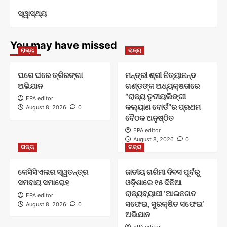
ସ୍ୱାସ୍ଥ୍ୟ
You may have missed
ରାଜ୍ୟ
ରାଜ୍ୟ
ଘରେ ଘରେ ତ୍ରିରଙ୍ଗା
ମନ୍ତ୍ରୀ ଶ୍ରୀ ନିତ୍ୟାନନ୍ଦ
ଅଭିଯାନ
ଗଣ୍ଡଙ୍କ ଅଧ୍ୟକ୍ଷତାରେ
“ରାଜ୍ୟ ତୃତୀୟଲିଙ୍ଗୀ
EPA editor
କଲ୍ୟାଣ ବୋର୍ଡ”ର ପ୍ରଥମ
August 8, 2026
0
ବୈଠକ ଅନୁଷ୍ଠିତ
EPA editor
August 8, 2026
0
ରାଜ୍ୟ
ରାଜ୍ୟ
କେସିସିଏଲର ସ୍ୱତନ୍ତ୍ର
ଜାତୀୟ ଗରିମା ଦିବସ ପୂର୍ବରୁ
ସମବାୟ ସମାରୋହ
ଓଡ଼ିଶାରେ ୧୫ ଦିନିଆ
ରାଜ୍ୟବ୍ୟାପୀ ‘ଆଇନଗତ
EPA editor
ସଫେଇ, ସୁରକ୍ଷିତ ସଫେଇ’
August 8, 2026
0
ଅଭିଯାନ