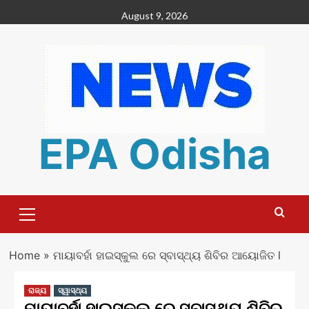
Skip
August 9, 2026
to
content
EPA Odisha
Primary
Menu
Home
»
ମାୟାବର୍ହା ହାଇସ୍କୁଲ ରେ ସ୍ବାସ୍ଥ୍ୟ ଶିବିର ଆୟୋଜିତ l
ରାଜ୍ୟ
ସ୍ୱାସ୍ଥ୍ୟ
ମାୟାବର୍ହା ହାଇସ୍କୁଲ ରେ ସ୍ବାସ୍ଥ୍ୟ ଶିବିର