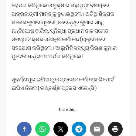
ରୋପଣ କରିଥିଲେ ଓ ବୃକ୍ଷ ର ମହତ୍ତ୍ଵ ବିଷୟରେ
ଛାତ୍ରଛାତ୍ରୀ ମାନଙ୍କୁ ବୁଝାଇଥିଲେ। ଅତିଥି ଶିକ୍ଷକ
ମନୋଜ କୁମାର ପୂଜାରୀ, ନରେନ୍ଦ୍ର କୁମାର ସାହୁ,
ନନ୍ଦିଘୋଷ ବାରିକ, ସ୍ନିଗ୍ଧା ପ୍ରଧାନ ଙ୍କ ସମେତ
ସମସ୍ତ ଶିକ୍ଷକ ଓ ଶିକ୍ଷାକର୍ମୀ କାର୍ଯ୍ୟକ୍ରମରେ
ସହଯୋଗ କରିଥିଲେ। ଆଲୁମିନି ସଦସ୍ୟ କିରଣ କୁମାର
ପୁଟେଲ ଧନ୍ୟବାଦ ଅର୍ପଣ କରିଥିଲେ l
ସୁବର୍ଣ୍ଣପୁର ଇପିଏ ରୁ ଉଗ୍ରସେନ କର୍ମୀ ଙ୍କ ରିପୋର୍ଟ
ଇପିଏ ନିଉଜ ( ଇଷ୍ଟର୍ଣ୍ଣ ପ୍ରେସ ଏଜେନ୍ସି )
Share this…