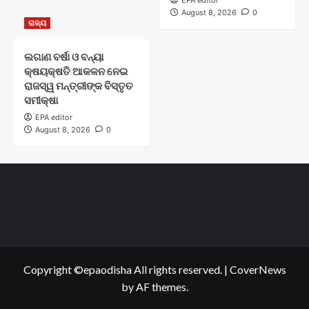
EPA editor
August 8, 2026
0
ରାଜ୍ୟ
ଲଗାଣ ବର୍ଷା ଓ ବନ୍ୟା
କ୍ଷୟକ୍ଷତି ଆକଳନ ନେଇ
ରାଜସ୍ୱ ମନ୍ତ୍ରୀଙ୍କ ବିସ୍ତୃତ
ସମୀକ୍ଷା
EPA editor
August 8, 2026
0
Copyright ©epaodisha All rights reserved.
|
CoverNews
by AF themes.