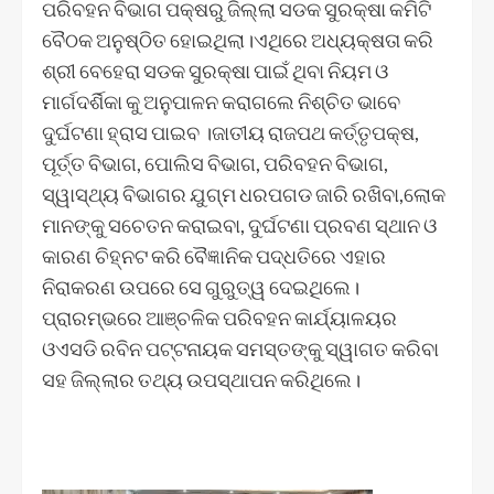
ପରିବହନ ବିଭାଗ ପକ୍ଷରୁ ଜିଲ୍ଲା ସଡକ ସୁରକ୍ଷା କମିଟି
ବୈଠକ ଅନୁଷ୍ଠିତ ହୋଇଥିଲା।ଏଥିରେ ଅଧ୍ୟକ୍ଷତା କରି
ଶ୍ରୀ ବେହେରା ସଡକ ସୁରକ୍ଷା ପାଇଁ ଥିବା ନିୟମ ଓ
ମାର୍ଗଦର୍ଶିକା କୁ ଅନୁପାଳନ କରାଗଲେ ନିଶ୍ଚିତ ଭାବେ
ଦୁର୍ଘଟଣା ହ୍ରାସ ପାଇବ ।ଜାତୀୟ ରାଜପଥ କର୍ତ୍ତୃପକ୍ଷ,
ପୂର୍ତ୍ତ ବିଭାଗ, ପୋଲିସ ବିଭାଗ, ପରିବହନ ବିଭାଗ,
ସ୍ୱାସ୍ଥ୍ୟ ବିଭାଗର ଯୁଗ୍ମ ଧରପଗଡ ଜାରି ରଖିବା,ଲୋକ
ମାନଙ୍କୁ ସଚେତନ କରାଇବା, ଦୁର୍ଘଟଣା ପ୍ରବଣ ସ୍ଥାନ ଓ
କାରଣ ଚିହ୍ନଟ କରି ବୈଜ୍ଞାନିକ ପଦ୍ଧତିରେ ଏହାର
ନିରାକରଣ ଉପରେ ସେ ଗୁରୁତ୍ୱ ଦେଇଥିଲେ।
ପ୍ରାରମ୍ଭରେ ଆଞ୍ଚଳିକ ପରିବହନ କାର୍ଯ୍ୟାଳୟର
ଓଏସଡି ରବିନ ପଟ୍ଟନାୟକ ସମସ୍ତଙ୍କୁ ସ୍ୱାଗତ କରିବା
ସହ ଜିଲ୍ଲାର ତଥ୍ୟ ଉପସ୍ଥାପନ କରିଥିଲେ।