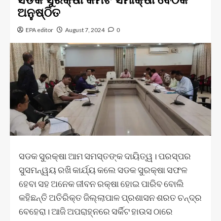
ଅନୁଷ୍ଠିତ
EPA editor
August 7, 2024
0
ସଡକ ସୁରକ୍ଷା ଆମ ସମସ୍ତଙ୍କ ଦାୟିତ୍ୱ। ପରସ୍ପର
ସୁସମନ୍ୱୟ ରଖି କାର୍ଯ୍ୟ କଲେ ସଡକ ସୁରକ୍ଷା ସଫଳ
ହେବା ସହ ଅନେକ ଜୀବନ ରକ୍ଷା ହୋଇ ପାରିବ ବୋଲି
କହିଛନ୍ତି ଅତିରିକ୍ତ ଜିଲ୍ଲାପାଳ ପ୍ରଶାସନ ଶରତ ଚନ୍ଦ୍ର
ବେହେରା। ଆଜି ଅପରାହ୍ନରେ ସର୍କିଟ ହାଉସ ଠାରେ