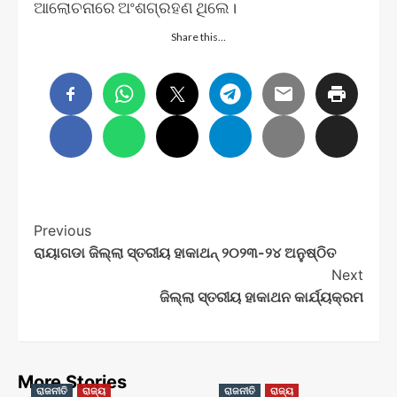
ଆଲୋଚନାରେ ଅଂଶଗ୍ରହଣ ଥିଲେ।
Share this…
Post
Previous
ରାୟାଗଡା ଜିଲ୍ଲା ସ୍ତରୀୟ ହାକାଥନ୍ ୨୦୨୩-୨୪ ଅନୁଷ୍ଠିତ
Navigation
Next
ଜିଲ୍ଲା ସ୍ତରୀୟ ହାକାଥନ କାର୍ଯ୍ୟକ୍ରମ
More Stories
ରାଜନୀତି
ରାଜ୍ୟ
ରାଜନୀତି
ରାଜ୍ୟ