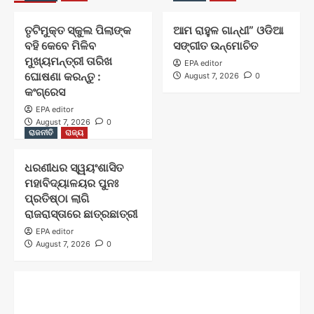
ତୃଟିମୁକ୍ତ ସ୍କୁଲ ପିଲାଙ୍କ
ଆମ ରାହୁଳ ଗାନ୍ଧୀ” ଓଡିଆ
ବହି କେବେ ମିଳିବ
ସଙ୍ଗୀତ ଉନ୍ମୋଚିତ
ମୁଖ୍ୟମନ୍ତ୍ରୀ ତାରିଖ
EPA editor
ଘୋଷଣା କରନ୍ତୁ :
August 7, 2026
0
କଂଗ୍ରେସ
EPA editor
August 7, 2026
0
ରାଜନୀତି
ରାଜ୍ୟ
ଧରଣୀଧର ସ୍ୱୟଂଶାସିତ
ମହାବିଦ୍ୟାଳୟର ପୁନଃ
ପ୍ରତିଷ୍ଠା ଲାଗି
ରାଜରାସ୍ତାରେ ଛାତ୍ରଛାତ୍ରୀ
EPA editor
August 7, 2026
0