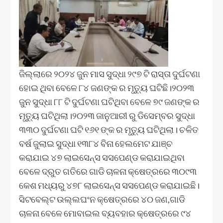
ଜିଲ୍ଲାରେ ୨୦୨୪ ଜୁନ ମାସ ସୁଦ୍ଧା ୨୯୭ ଟି ରାସ୍ତା ଦୁର୍ଘଟଣା
ହୋଇ ଥିବା ବେଳେ ୮୪ ଜଣଙ୍କ ର ମୃତ୍ୟୁ ଘଟିଛି।୨୦୨୩
ଜୁନ ସୁଦ୍ଧା ୮୮ ଟି ଦୁର୍ଘଟଣା ଘଟିଥିବା ବେଳେ ୭୯ ଜଣଙ୍କ ର
ମୃତ୍ୟୁ ଘଟିଥିଲା।୨୦୨୩ ଜାନୁଆରୀ ରୁ ଡିସେମ୍ବର ସୁଦ୍ଧା
୩୩୦ ଦୁର୍ଘଟଣା ଘଟି ୧୬୧ ଙ୍କ ର ମୃତ୍ୟୁ ଘଟିଥିଲା। ଚଳିତ
ବର୍ଷ ଜୁଲାଇ ସୁଦ୍ଧା ୧୩୮୪ ବିନା ହେଲମେଟ ଯାଞ୍ଚ
କରାଯାଇ ୪୭ ଲାଇସେନ୍ସ ସସପେଣ୍ଡ କରାଯାଇଥିବା
ବେଳେ ଦ୍ରୁତ ଗତିରେ ଗାଡି ଚାଳନା କ୍ଷେତ୍ରରେ ୩୦୯୩
କେଶ ମଧ୍ୟରୁ ୪୭୮ ଲାଇସେନ୍ସ ସସପେଣ୍ଡ କରାଯାଇଛି।
ସିଟବେଲ୍ଟ ଉଲ୍ଲଘଂନ କ୍ଷେତ୍ରରେ ୪୦ ଜଣ,ଗାଡି
ଚାଳନା ବେଳେ ମୋବାଇଲ ବ୍ୟବହାର କ୍ଷେତ୍ରରେ ୯୪