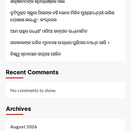
ଶିକ୍ଷାବିତଙ୍କ ଶ୍ରଦ୍ଧାଞ୍ଜଳି ସଭା
ତୃଟିମୁକ୍ତ ସ୍କୁଲ ପିଲାଙ୍କ ବହି କେବେ ମିଳିବ ମୁଖ୍ୟମନ୍ତ୍ରୀ ତାରିଖ
ଘୋଷଣା କରନ୍ତୁ : କଂଗ୍ରେସ
ଆମ ରାହୁଳ ଗାନ୍ଧୀ” ଓଡିଆ ସଙ୍ଗୀତ ଉନ୍ମୋଚିତ
ନାବାଳକଙ୍କ ଗଳିତ ମୃତଦେହ ଉଦ୍ଧାର:ପୁଲିସର ତଦନ୍ତ ଜାରି ।
ବିଶ୍ୱ ସ୍ତନପାନ ସପ୍ତାହ ପାଳିତ
Recent Comments
No comments to show.
Archives
August 2026