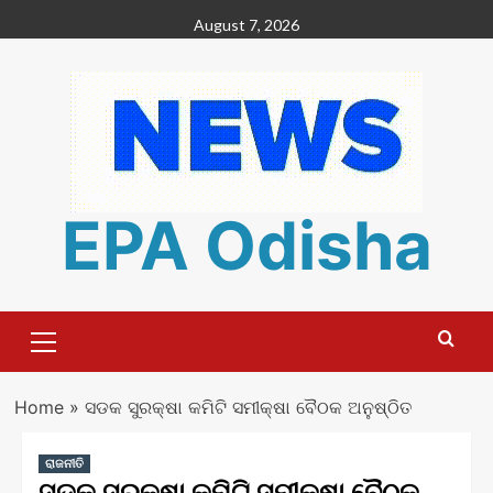
Skip
August 7, 2026
to
content
EPA Odisha
Primary
Menu
Home
»
ସଡକ ସୁରକ୍ଷା କମିଟି ସମୀକ୍ଷା ବୈଠକ ଅନୁଷ୍ଠିତ
ରାଜନୀତି
ସଡକ ସୁରକ୍ଷା କମିଟି ସମୀକ୍ଷା ବୈଠକ