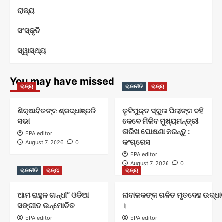
ରାଜ୍ୟ
ସଂସ୍କୃତି
ସ୍ୱାସ୍ଥ୍ୟ
You may have missed
ରାଜ୍ୟ
ରାଜନୀତି
ରାଜ୍ୟ
ଶିକ୍ଷାବିତଙ୍କ ଶ୍ରଦ୍ଧାଞ୍ଜଳି
ତୃଟିମୁକ୍ତ ସ୍କୁଲ ପିଲାଙ୍କ ବହି
ସଭା
କେବେ ମିଳିବ ମୁଖ୍ୟମନ୍ତ୍ରୀ
ତାରିଖ ଘୋଷଣା କରନ୍ତୁ :
EPA editor
କଂଗ୍ରେସ
August 7, 2026
0
EPA editor
August 7, 2026
0
ରାଜନୀତି
ରାଜ୍ୟ
ରାଜ୍ୟ
ଆମ ରାହୁଳ ଗାନ୍ଧୀ” ଓଡିଆ
ନାବାଳକଙ୍କ ଗଳିତ ମୃତଦେହ ଉଦ୍ଧାର
ସଙ୍ଗୀତ ଉନ୍ମୋଚିତ
।
EPA editor
EPA editor