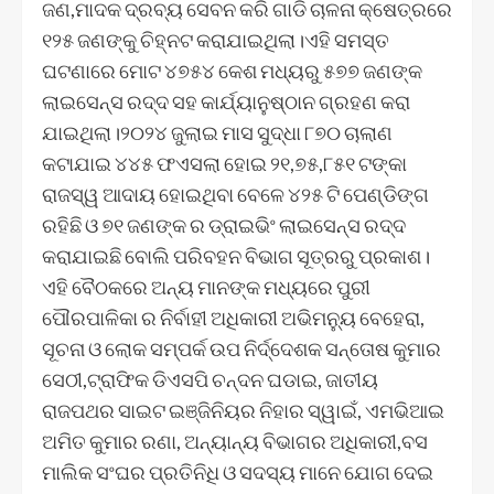
ଜଣ,ମାଦକ ଦ୍ରବ୍ୟ ସେବନ କରି ଗାଡି ଚାଳନା କ୍ଷେତ୍ରରେ
୧୨୫ ଜଣଙ୍କୁ ଚିହ୍ନଟ କରାଯାଇଥିଲା।ଏହି ସମସ୍ତ
ଘଟଣାରେ ମୋଟ ୪୭୫୪ କେଶ ମଧ୍ୟରୁ ୫୭୭ ଜଣଙ୍କ
ଲାଇସେନ୍ସ ରଦ୍ଦ ସହ କାର୍ଯ୍ୟାନୁଷ୍ଠାନ ଗ୍ରହଣ କରା
ଯାଇଥିଲା।୨୦୨୪ ଜୁଲାଇ ମାସ ସୁଦ୍ଧା ୮୭୦ ଚାଲାଣ
କଟାଯାଇ ୪୪୫ ଫଏସଲା ହୋଇ ୨୧,୭୫,୮୫୧ ଟଙ୍କା
ରାଜସ୍ୱ ଆଦାୟ ହୋଇଥିବା ବେଳେ ୪୨୫ ଟି ପେଣ୍ଡିଙ୍ଗ
ରହିଛି ଓ ୭୧ ଜଣଙ୍କ ର ଡ୍ରାଇଭିଂ ଲାଇସେନ୍ସ ରଦ୍ଦ
କରାଯାଇଛି ବୋଲି ପରିବହନ ବିଭାଗ ସୂତ୍ରରୁ ପ୍ରକାଶ।
ଏହି ବୈଠକରେ ଅନ୍ୟ ମାନଙ୍କ ମଧ୍ୟରେ ପୁରୀ
ପୌରପାଳିକା ର ନିର୍ବାହୀ ଅଧିକାରୀ ଅଭିମନ୍ୟୁ ବେହେରା,
ସୂଚନା ଓ ଲୋକ ସମ୍ପର୍କ ଉପ ନିର୍ଦ୍ଦେଶକ ସନ୍ତୋଷ କୁମାର
ସେଠୀ,ଟ୍ରାଫିକ ଡିଏସପି ଚନ୍ଦନ ଘଡାଇ, ଜାତୀୟ
ରାଜପଥର ସାଇଟ ଇଞ୍ଜିନିୟର ନିହାର ସ୍ୱାଇଁ, ଏମଭିଆଇ
ଅମିତ କୁମାର ରଣା, ଅନ୍ୟାନ୍ୟ ବିଭାଗର ଅଧିକାରୀ,ବସ
ମାଲିକ ସଂଘର ପ୍ରତିନିଧି ଓ ସଦସ୍ୟ ମାନେ ଯୋଗ ଦେଇ