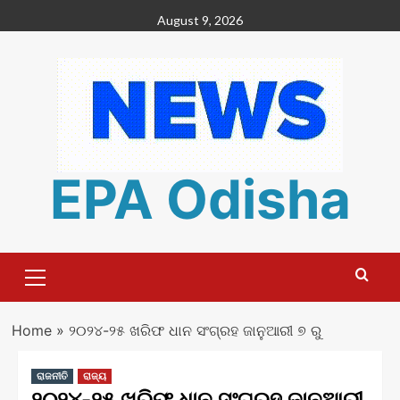
Skip
August 9, 2026
to
content
EPA Odisha
Primary
Menu
Home
»
୨୦୨୪-୨୫ ଖରିଫ ଧାନ ସଂଗ୍ରହ ଜାନୁଆରୀ ୭ ରୁ
ରାଜନୀତି
ରାଜ୍ୟ
୨୦୨୪-୨୫ ଖରିଫ ଧାନ ସଂଗ୍ରହ ଜାନୁଆରୀ