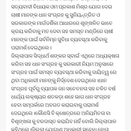
ସତ୍ୟବାଦୀ ବିଧାୟକ ଓମ ପ୍ରକାଶ ମିଶ୍ର ଯୋଗ ଦେଇ
ଚାଷୀ ମାନଙ୍କ ଧାନ ସଂଗ୍ରହ କୁ ସୁନିୟନ୍ତ୍ରିତ ଓ
ସରକାରଙ୍କ ମାର୍ଗଦର୍ଶିକା ଆଧାରରେ ଶୃଙ୍ଖଳିତ ଭାବେ
କ୍ରୟ କରିବାକୁ ମତ ଦେବା ସହ ସମସ୍ତ ମଣ୍ଡିରେ ଚାଷୀ
ମାନଙ୍କ ପାଇଁ ସର୍ବନିମ୍ନ ସୁବିଧା ବ୍ୟବସ୍ଥା କରିବାକୁ
ପରାମର୍ଶ ଦେଇଥିଲେ।
ଜିଲ୍ଲାପାଳ ସିଦ୍ଧାର୍ଥ ଶଙ୍କର ସ୍ବାଇଁ ଏଥିରେ ଅଧ୍ୟକ୍ଷତା
କରିବା ସହ ଧାନ ସଂଗ୍ରହ କୁ ସରକାରୀ ନିୟମ ଅନୁସାରେ
ସଂଗ୍ରହ ପାଇଁ ସମସ୍ତ ବ୍ୟବସ୍ଥା କରିବାକୁ ଦାୟିତ୍ୱ ରେ
ଥିବା ଅଧିକାରୀ ମାନଙ୍କୁ ନିର୍ଦ୍ଦେଶ ଦେଇଥିଲେ।ଧାନ
ସଂଗ୍ରହ ପୂର୍ବରୁ ବ୍ୟାପକ ଜନ ସଚେତନତା ସହ ଚଳିତ ବର୍ଷ
ଧାର୍ଯ୍ୟ ଲକ୍ଷ୍ୟର ଶତକଡ଼ା ଶହେ ଭାଗ ଧାନ ସଂଗ୍ରହ
ହେବା ସମ୍ପର୍କରେ ଅବଗତ କରାଇବାକୁ ପରାମର୍ଶ
ଦେଇଥିଲେ।କୌଣସି ବି କ୍ଷେତ୍ରରେ ଅନିୟମିତତା ବା
ବିଶୃଙ୍ଖଳା କୁ ବରଦାସ୍ତ କରାଯିବ ନାହିଁ ବୋଲି ଜିଲ୍ଲାପାଳ
କହିଥିଲେ।ଜିଲ୍ଲା ଯୋଗାଣ ଅଧିକାରୀ ସୁବୋଧ ହୋତା