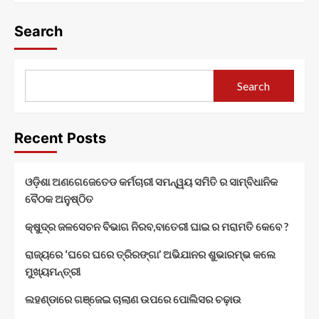
Search
Search
Recent Posts
ଓଡ଼ିଶା ଅଣଗେଜେତେଡ କର୍ମଚାରୀ ସମନ୍ୱୟ ସମିତି ର ସାମ୍ବିଧାନିକ
ବୈଠକ ଅନୁଷ୍ଠିତ
କ୍ଷୁଦ୍ର ଜଳସେଚନ ବିଭାଗ ନିରବ,ବାତେରୀ ଘାଇ ର ମରାମତି କେବେ ?
ରାଜ୍ୟରେ ‘ଘରେ ଘରେ ତ୍ରିରଙ୍ଗା’ ଅଭିଯାନର ଶୁଭାରମ୍ଭ କଲେ
ମୁଖ୍ୟମନ୍ତ୍ରୀ
ଲହଣ୍ଡାରେ ଗଞ୍ଜେଇ ଚାଲାଣ ଉପରେ ପୋଲିସର ଚଢ଼ାଉ