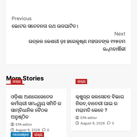
Post
Previous
ଭୋଟର ସଚେତନତା ରଥ ଉଦଘାଟିତ।
Navigation
Next
ଉତ୍କଳ କେଶରୀ ଡ଼ଃ ହରେକୃଷ୍ଣ ମହତାବଙ୍କ ୧୨୫ତମ
ଜନ୍ମବାର୍ଷିକୀ
More Stories
ରାଜ୍ୟ
ରାଜ୍ୟ
ଓଡ଼ିଶା ଅଣଗେଜେତେଡ
କ୍ଷୁଦ୍ର ଜଳସେଚନ ବିଭାଗ
କର୍ମଚାରୀ ସମନ୍ୱୟ ସମିତି ର
ନିରବ,ବାତେରୀ ଘାଇ ର
ସାମ୍ବିଧାନିକ ବୈଠକ
ମରାମତି କେବେ ?
ଅନୁଷ୍ଠିତ
EPA editor
August 9, 2026
0
EPA editor
August 9, 2026
0
ମନୋରଞ୍ଜନ
ରାଜ୍ୟ