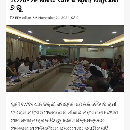
୭ ରୁ
EPA editor
November 21, 2024
0
ପୁରୀ ୧୯/୧୧ ଧାନ ବିକ୍ରୀ ସମୟରେ ଯେଭଳି କୌଣସି ଚାଷୀ
ହଇରାଣ ନ ହୁଏ ଓ ଅବହେଳା ର ଶୀକାର ନ ହୁଏ ତାହା ଦେଖିବା
ଆମ ସମସ୍ତ ଙ୍କ ଦାୟିତ୍ୱ।କୌଣସି କ୍ଷେତ୍ରରେ
ଅବହେଳା ବା ଅନିୟମିତତା କୁ ବରଦାସ୍ତ କରାଯିବ ନାହିଁ