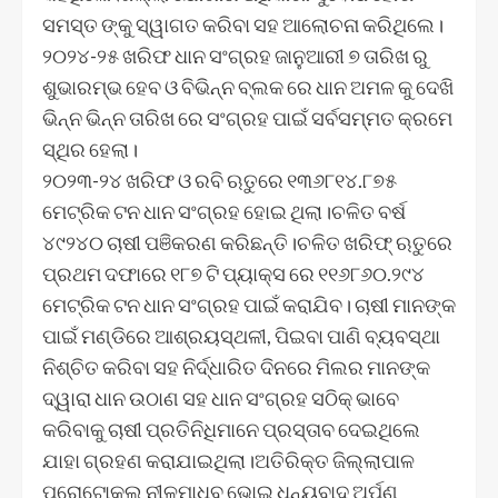
ସମସ୍ତ ଙ୍କୁ ସ୍ୱାଗତ କରିବା ସହ ଆଲୋଚନା କରିଥିଲେ।
୨୦୨୪-୨୫ ଖରିଫ ଧାନ ସଂଗ୍ରହ ଜାନୁଆରୀ ୭ ତାରିଖ ରୁ
ଶୁଭାରମ୍ଭ ହେବ ଓ ବିଭିନ୍ନ ବ୍ଲକ ରେ ଧାନ ଅମଳ କୁ ଦେଖି
ଭିନ୍ନ ଭିନ୍ନ ତାରିଖ ରେ ସଂଗ୍ରହ ପାଇଁ ସର୍ବସମ୍ମତ କ୍ରମେ
ସ୍ଥିର ହେଲା।
୨୦୨୩-୨୪ ଖରିଫ ଓ ରବି ଋତୁରେ ୧୩୬୮୧୪.୮୭୫
ମେଟ୍ରିକ ଟନ ଧାନ ସଂଗ୍ରହ ହୋଇ ଥିଲା।ଚଳିତ ବର୍ଷ
୪୯୨୪୦ ଚାଷୀ ପଞିକରଣ କରିଛନ୍ତି।ଚଳିତ ଖରିଫ୍ ଋତୁରେ
ପ୍ରଥମ ଦଫାରେ ୧୮୭ ଟି ପ୍ୟାକ୍ସ ରେ ୧୧୬୮୬୦.୨୯୪
ମେଟ୍ରିକ ଟନ ଧାନ ସଂଗ୍ରହ ପାଇଁ କରାଯିବ। ଚାଷୀ ମାନଙ୍କ
ପାଇଁ ମଣ୍ଡିରେ ଆଶ୍ରୟସ୍ଥଳୀ, ପିଇବା ପାଣି ବ୍ୟବସ୍ଥା
ନିଶ୍ଚିତ କରିବା ସହ ନିର୍ଦ୍ଧାରିତ ଦିନରେ ମିଲର ମାନଙ୍କ
ଦ୍ୱାରା ଧାନ ଉଠାଣ ସହ ଧାନ ସଂଗ୍ରହ ସଠିକ୍ ଭାବେ
କରିବାକୁ ଚାଷୀ ପ୍ରତିନିଧିମାନେ ପ୍ରସ୍ତାବ ଦେଇଥିଲେ
ଯାହା ଗ୍ରହଣ କରାଯାଇଥିଲା।ଅତିରିକ୍ତ ଜିଲ୍ଲାପାଳ
ପ୍ରୋଟୋକଲ ନୀଳମାଧବ ଭୋଇ ଧନ୍ୟବାଦ ଅର୍ପଣ