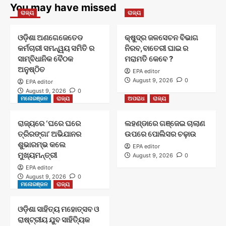
You may have missed
ରାଜ୍ୟ
ରାଜ୍ୟ
ଓଡ଼ିଶା ଅଣଗେଜେତେଡ
କ୍ଷୁଦ୍ର ଜଳସେଚନ ବିଭାଗ
କର୍ମଚାରୀ ସମନ୍ୱୟ ସମିତି ର
ନିରବ,ବାତେରୀ ଘାଇ ର
ସାମ୍ବିଧାନିକ ବୈଠକ
ମରାମତି କେବେ ?
ଅନୁଷ୍ଠିତ
EPA editor
August 9, 2026
0
EPA editor
August 9, 2026
0
ମନୋରଞ୍ଜନ
ରାଜ୍ୟ
ଅପରାଧ
ରାଜ୍ୟ
ରାଜ୍ୟରେ ‘ଘରେ ଘରେ
ଲହଣ୍ଡାରେ ଗଞ୍ଜେଇ ଚାଲାଣ
ତ୍ରିରଙ୍ଗା’ ଅଭିଯାନର
ଉପରେ ପୋଲିସର ଚଢ଼ାଉ
ଶୁଭାରମ୍ଭ କଲେ
EPA editor
ମୁଖ୍ୟମନ୍ତ୍ରୀ
August 9, 2026
0
EPA editor
August 9, 2026
0
ମନୋରଞ୍ଜନ
ରାଜ୍ୟ
ଓଡ଼ିଶା ସାହିତ୍ୟ ମହୋତ୍ସବ ଓ
ରାଷ୍ଟ୍ରୀୟ ଯୁବ ସାହିତ୍ୟିକ