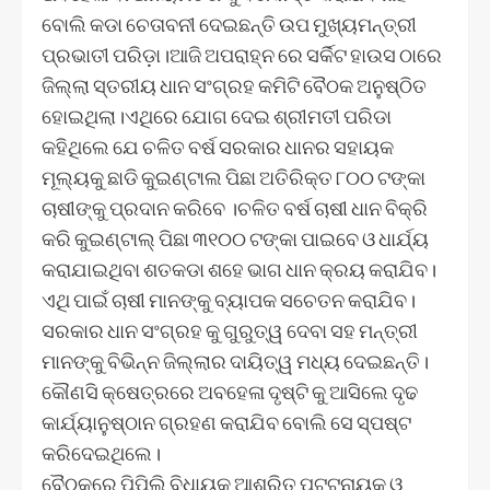
ବୋଲି କଡା ଚେତାବନୀ ଦେଇଛନ୍ତି ଉପ ମୁଖ୍ୟମନ୍ତ୍ରୀ
ପ୍ରଭାତୀ ପରିଡ଼ା।ଆଜି ଅପରାହ୍ନ ରେ ସର୍କିଟ ହାଉସ ଠାରେ
ଜିଲ୍ଲା ସ୍ତରୀୟ ଧାନ ସଂଗ୍ରହ କମିଟି ବୈଠକ ଅନୁଷ୍ଠିତ
ହୋଇଥିଲା।ଏଥିରେ ଯୋଗ ଦେଇ ଶ୍ରୀମତୀ ପରିଡା
କହିଥିଲେ ଯେ ଚଳିତ ବର୍ଷ ସରକାର ଧାନର ସହାୟକ
ମୂଲ୍ୟକୁ ଛାଡି କୁଇଣ୍ଟାଲ ପିଛା ଅତିରିକ୍ତ ୮୦୦ ଟଙ୍କା
ଚାଷୀଙ୍କୁ ପ୍ରଦାନ କରିବେ ।ଚଳିତ ବର୍ଷ ଚାଷୀ ଧାନ ବିକ୍ରି
କରି କୁଇଣ୍ଟାଲ୍ ପିଛା ୩୧୦୦ ଟଙ୍କା ପାଇବେ ଓ ଧାର୍ଯ୍ୟ
କରାଯାଇଥିବା ଶତକଡା ଶହେ ଭାଗ ଧାନ କ୍ରୟ କରାଯିବ।
ଏଥି ପାଇଁ ଚାଷୀ ମାନଙ୍କୁ ବ୍ୟାପକ ସଚେତନ କରାଯିବ।
ସରକାର ଧାନ ସଂଗ୍ରହ କୁ ଗୁରୁତ୍ୱ ଦେବା ସହ ମନ୍ତ୍ରୀ
ମାନଙ୍କୁ ବିଭିନ୍ନ ଜିଲ୍ଲାର ଦାୟିତ୍ୱ ମଧ୍ୟ ଦେଇଛନ୍ତି।
କୌଣସି କ୍ଷେତ୍ରରେ ଅବହେଳା ଦୃଷ୍ଟି କୁ ଆସିଲେ ଦୃଢ
କାର୍ଯ୍ୟାନୁଷ୍ଠାନ ଗ୍ରହଣ କରାଯିବ ବୋଲି ସେ ସ୍ପଷ୍ଟ
କରିଦେଇଥିଲେ।
ବୈଠକରେ ପିପିଲି ବିଧାୟକ ଆଶ୍ରିତ ପଟ୍ଟନାୟକ ଓ