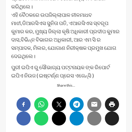
କରିଥିଲେ।
ଏହି ବୈଠକରେ ଉପଜିଲ୍ଲାପାଳ ନୀଳମାଧବ
ମାଝୀ,ଡିଆରସିଏସ ସୁନିତା ପତି, ଏଆରସିଏସ ସ୍ବରୂପ
କୁମାର କର, ମୁଖ୍ୟ ଜିଲ୍ଲା କୃଷି ଅଧିକାରୀ ପ୍ରଦୀପ କୁମାର
ଦାସ,ବିଭିନ୍ନ ବିଭାଗର ଅଧିକାରୀ, ଆର ଏମ ସି ର
ସମ୍ପାଦକ, ମିଲର, ଯୋଗାଣ ନିରୀକ୍ଷକ ପ୍ରମୁଖ ଯୋଗ
ଦେଇଥିଲେ।
ପୁରୀ ଇପିଏ ରୁ ସୌଭାଗ୍ୟ ପଟ୍ଟନାୟକ ଙ୍କ ରିପୋର୍ଟ
ଇପିଏ ନିଉଜ ( ଇଷ୍ଟର୍ଣ୍ଣ ପ୍ରେସ ଏଜେନ୍ସି )
Share this…