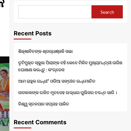
କ
Search
Recent Posts
ଶିକ୍ଷାବିତଙ୍କ ଶ୍ରଦ୍ଧାଞ୍ଜଳି ସଭା
ତୃଟିମୁକ୍ତ ସ୍କୁଲ ପିଲାଙ୍କ ବହି କେବେ ମିଳିବ ମୁଖ୍ୟମନ୍ତ୍ରୀ ତାରିଖ
ଘୋଷଣା କରନ୍ତୁ : କଂଗ୍ରେସ
ଆମ ରାହୁଳ ଗାନ୍ଧୀ” ଓଡିଆ ସଙ୍ଗୀତ ଉନ୍ମୋଚିତ
ନାବାଳକଙ୍କ ଗଳିତ ମୃତଦେହ ଉଦ୍ଧାର:ପୁଲିସର ତଦନ୍ତ ଜାରି ।
ବିଶ୍ୱ ସ୍ତନପାନ ସପ୍ତାହ ପାଳିତ
Recent Comments