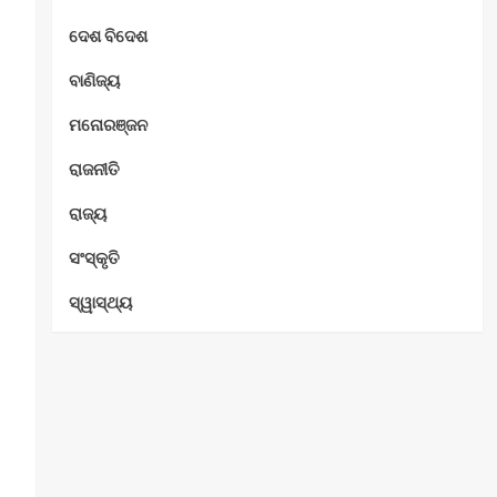
ଦେଶ ବିଦେଶ
ବାଣିଜ୍ୟ
ମନୋରଞ୍ଜନ
ରାଜନୀତି
ରାଜ୍ୟ
ସଂସ୍କୃତି
ସ୍ୱାସ୍ଥ୍ୟ