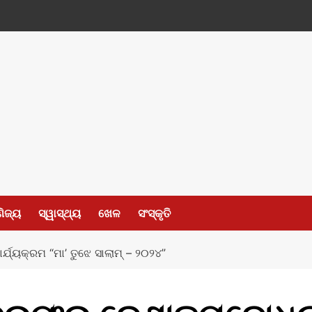
ଣିଜ୍ୟ
ସ୍ୱାସ୍ଥ୍ୟ
ଖେଳ
ସଂସ୍କୃତି
୍ଯ୍ୟକ୍ରମ “ମା’ ତୁଝେ ସାଲାମ୍‌ – ୨୦୨୪”