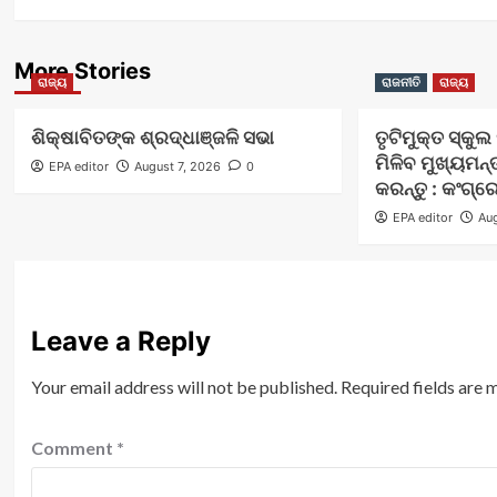
More Stories
ରାଜ୍ୟ
ରାଜନୀତି
ରାଜ୍ୟ
ଶିକ୍ଷାବିତଙ୍କ ଶ୍ରଦ୍ଧାଞ୍ଜଳି ସଭା
ତୃଟିମୁକ୍ତ ସ୍କୁ
ମିଳିବ ମୁଖ୍ୟମନ୍
EPA editor
August 7, 2026
0
କରନ୍ତୁ : କଂଗ୍ର
EPA editor
Aug
Leave a Reply
Your email address will not be published.
Required fields are
Comment
*