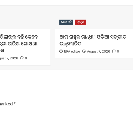
ରାଜନୀତି
ରାଜ୍ୟ
ଲ ପିଲାଙ୍କ ବହି କେବେ
ଆମ ରାହୁଳ ଗାନ୍ଧୀ” ଓଡିଆ ସଙ୍ଗୀତ
ତ୍ରୀ ତାରିଖ ଘୋଷଣା
ଉନ୍ମୋଚିତ
େସ
EPA editor
August 7, 2026
0
ust 7, 2026
0
 marked
*