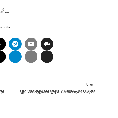
୍ଟ…..
hare this…
Next
ରା
ଘୁନା ହାଇସ୍କୁଲରେ ବୃକ୍ଷ ରକ୍ଷାବନ୍ଧନ ଉତ୍ସବ