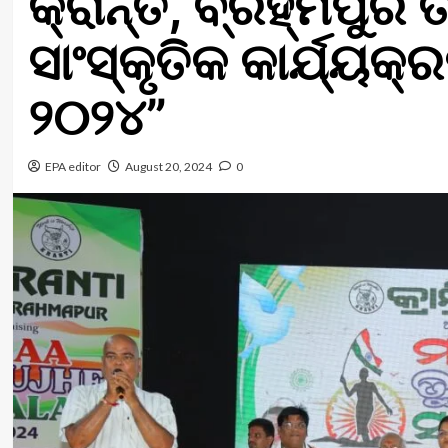
କ୍ରାନ୍ତି, ବ୍ରହ୍ମପ
ସାଂସ୍କୃତିକ କାର୍ଯ୍ୟକ୍ର
୨୦୨୪”
EPA editor
August 20, 2024
0