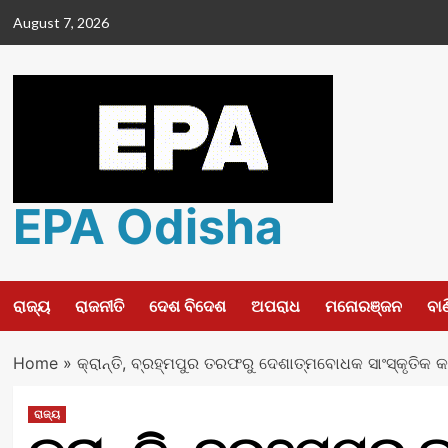
Skip
August 7, 2026
to
content
EPA Odisha
ରାଜ୍ୟ
ରାଜନୀତି
ଦେଶ ବିଦେଶ
ଅପରାଧ
ମନୋରଞ୍ଜନ
ବା
Home
»
କ୍ରାନ୍ତି, ବ୍ରହ୍ମପୁର ତରଫରୁ ଦେଶାତ୍ମବୋଧକ ସାଂସ୍କୃତିକ କାର
ରାଜ୍ୟ