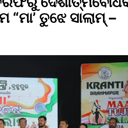
ୁର ତରଫରୁ ଦେଶାତ୍ମବୋଧ
ମ “ମା’ ତୁଝେ ସାଲାମ୍‌ –