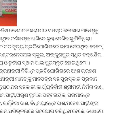
ଭିଡିଓ ଉଦଘାଟନ କରାଯାଇ ସମସ୍ତ କଳାକାର ମାନଙ୍କୁ
୍ଥିତ ଦର୍ଶକଙ୍କ ଆଖିରେ ଲୁହ ଦେଖିବାକୁ ମିଳିଥିଲା।
ଲ ଦଳ ଗତ ନୃତ୍ୟ ପ୍ରତିଯୋଗିତାରେ ଭାଗ ନେଇଥିବା ବେଳେ,
ୀ ଇଣ୍ଟରନେସନାଲ ସ୍କୁଲ, ଅଙ୍କୁଶପୁର ସ୍ଥିତ ତକ୍ଷଶିଳା
ୟ ଓ ତୃତୀୟ ସ୍ଥାନ ପାଇ ପୁରସ୍କୃତ ହୋଇଥିଲେ ।
ାତ୍ରଛାତ୍ରୀ ବିଭିନ୍ନ ପ୍ରତିଯୋଗିତାରେ ଅଂଶ ଗ୍ରହଣ
ଛାତ୍ରୀ ମାନଙ୍କୁ ମାନପତ୍ର ସହ ପୁରସ୍କାର ପ୍ରଦାନ
ଷ୍ଠାନର ସହକାରୀ କାର୍ଯ୍ୟନିର୍ବାହୀ ଶ୍ରୀମତୀ ନିର୍ମଳା ଦାଶ,
ାରାମ ପାଢ଼ୀ,ଅରୁଣ କୁମାର ପଟ୍ଟନାୟକ, ପରମାନନ୍ଦ
, ଚର୍ଚ୍ଚିକା ଦାଶ, ଚିନ୍ମୟାନନ୍ଦ ଦାଶ,ମହେଶ ପାଢ଼ୀଙ୍କ
କ୍ରମ ପରିଚାଳନାରେ ସହଯୋଗ କରିଥିବା ବେଳେ, ଶେଷରେ