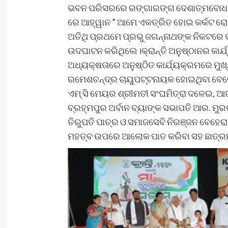
ଭବନ ପରିସରରେ ରଙ୍ଗାରଙ୍ଗ ଦେଶାତ୍ମବୋଧକ ସାଂସ
ରେ ଆହ୍ୱାନ ” ଆମେ ଏକତ୍ରିତ ହୋଇ କର୍କଟ ରୋଗରୁ
ଅତିଥି ପ୍ରଥମେ ପ୍ରଭୁ ଜଗନ୍ନାଥଙ୍କ ନିକଟରେ ପ
ଉଦଘାଟନ କରିଥିଲେ।କ୍ରାନ୍ତି ଅନୁଷ୍ଠାନର କାର୍ଯ୍ୟ 
ଅଧ୍ୟକ୍ଷତାରେ ଅନୁଷ୍ଠିତ କାର୍ଯ୍ୟକ୍ରମରେ ମୁଖ୍ୟ
ରମେଶଚନ୍ଦ୍ର ଚାୟୁପଟ୍ଟନାୟକ ହୋଇଥିବା ବେଳେ
ଏମ୍ ସି ମେୟର ଶ୍ରୀମତୀ ସଂଘମିତ୍ରା ଦଳେଇ, ଆ
ବ୍ରହ୍ମପୁର ଅର୍ବାନ ବ୍ୟାଙ୍କ ସଭାପତି ଆର. ମୁର
ତିରୁପତି ପାତ୍ର ଓ ସମାଜସେବି ନିରଞ୍ଜନ ବେହେର
ମହତ୍ବ ଉପରେ ଆଲୋକ ପାତ କରିବା ସହ ଛାତ୍ରଛାତ୍