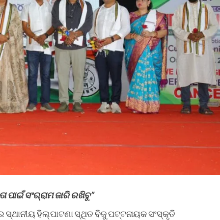
 ପାଇଁ ସଂଗ୍ରାମ ଜାରି ରଖିବୁ”
୍ଥାନୀୟ ହିଲ୍‌ପାଟଣା ସ୍ଥିତ ବିଜୁ ପଟ୍ଟନାୟକ ସଂସ୍କୃତି