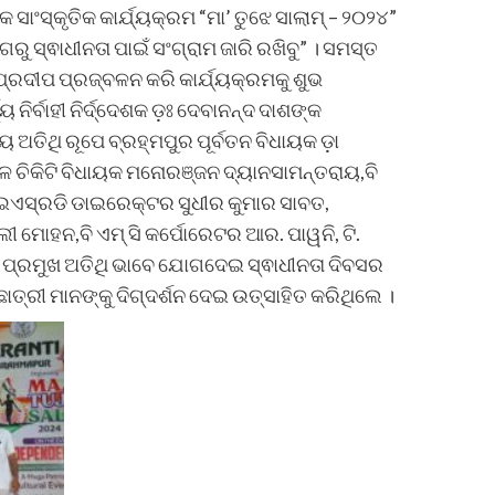
୍କୃତିକ କାର୍ଯ୍ୟକ୍ରମ “ମା’ ତୁଝେ ସାଲାମ୍‌ – ୨୦୨୪”
 ସ୍ଵାଧୀନତା ପାଇଁ ସଂଗ୍ରାମ ଜାରି ରଖିବୁ” । ସମସ୍ତ
୍ରଦୀପ ପ୍ରଜ୍ବଳନ କରି କାର୍ଯ୍ୟକ୍ରମକୁ ଶୁଭ
ନିର୍ବାହୀ ନିର୍ଦ୍ଦେଶକ ଡ଼ଃ ଦେବାନନ୍ଦ ଦାଶଙ୍କ
 ଅତିଥି ରୂପେ ବ୍ରହ୍ମପୁର ପୂର୍ବତନ ବିଧାୟକ ଡ଼ା
 ଚିକିଟି ବିଧାୟକ ମନୋରଞ୍ଜନ ଦ୍ୟାନସାମନ୍ତରାୟ,ବି
ଇଏସ୍‌ରଡି ଡାଇରେକ୍ଟର ସୁଧୀର କୁମାର ସାବତ,
ଲୀ ମୋହନ,ବି ଏମ୍ ସି କର୍ପୋରେଟର ଆର. ପାୱନି, ଟି.
ା ପ୍ରମୁଖ ଅତିଥି ଭାବେ ଯୋଗଦେଇ ସ୍ଵାଧୀନତା ଦିବସର
ରୀ ମାନଙ୍କୁ ଦିଗ୍‌ଦର୍ଶନ ଦେଇ ଉତ୍ସାହିତ କରିଥିଲେ ।