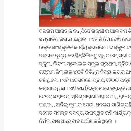
ବଳରାମ ଆନାଙ୍କ ବାନ୍ଦିଦେ ରାକ୍ଷୀ ର ଆଲବମ 
ସମ୍ମାନିତ କରା ଯାଇଥିଲା । ଏହି ଭିଡିଓ ଦେଖି ଉପସ
ଉକ୍ତ ସାଂସ୍କୃତିକ କାର୍ଯ୍ୟକ୍ରମରେ ୮ଟି ସ୍କୁ
ଦଳଗତ ନୃତ୍ୟ ରେ ହିଞ୍ଜିଳିକାଟୁ ସ୍ଥିତ ଓମ୍ ଶ୍ର
ସ୍କୁଲ, ଲିଟଲ ସ୍କୋଲର ସ୍କୁଲ ପ୍ରଥମ, ଦ୍ଵିତୀ
ଗଞ୍ଜାମ ଜିଲ୍ଲାର ୪୦ଟି ବିଭିନ୍ନ ବିଦ୍ୟାଳୟର ଛ
କରିଥିଲେ । ଏହି ଅବସରରେ ପ୍ରାୟ ୧୨୦୦ ଛାତ୍ର
କରାଯାଇଥିଲା । ଏହି କାର୍ଯ୍ୟକ୍ରମରେ କ୍ରାନ୍ତି ଅନୁ
ଦେବରାଜ ରାଉତ, ସ୍ନିଗ୍ଧାରାଣୀ ମହାରଣା, , ରାଜ
ପଣ୍ଡା, , ଅନିଲ୍ କୁମାର ସେଠୀ, ଧନଜୟ ପାଣିଗ୍ରାହି
ସମେତ ସମସ୍ତ ସଦସ୍ୟ ଉପସ୍ଥିତ ରହି କାର୍ଯ୍ୟ
ନିର୍ମଳା ଦାଶ ଧନ୍ୟବାଦ ଅର୍ପଣ କରିଥିଲେ ।