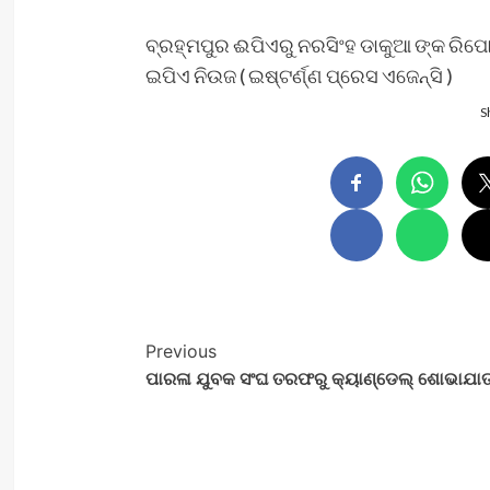
ବ୍ରହ୍ମପୁର ଈପିଏରୁ ନରସିଂହ ଡାକୁଆ ଙ୍କ ରିପୋର
ଇପିଏ ନିଉଜ ( ଇଷ୍ଟର୍ଣ୍ଣ ପ୍ରେସ ଏଜେନ୍ସି )
S
Post
Previous
ପାରଳା ଯୁବକ ସଂଘ ତରଫରୁ କ୍ୟାଣ୍ଡେଲ୍ ଶୋଭାଯାତ୍
Navigation