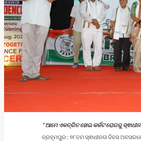
” ଆମେ ଏକତ୍ରିତ ହୋଇ କର୍କଟ ରୋଗରୁ ସ୍ଵାଧୀନତା
ବ୍ରହ୍ମପୁର : ୭୮ତମ ସ୍ଵାଧୀନତା ଦିବସ ଅବସରରେ ସ