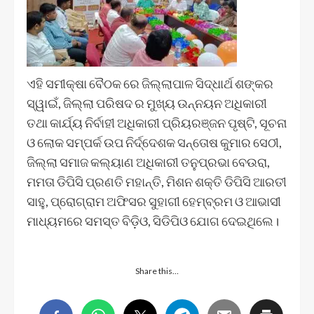
ଏହି ସମୀକ୍ଷା ବୈଠକ ରେ ଜିଲ୍ଲାପାଳ ସିଦ୍ଧାର୍ଥ ଶଙ୍କର
ସ୍ୱାଇଁ, ଜିଲ୍ଲା ପରିଷଦ ର ମୁଖ୍ୟ ଉନ୍ନୟନ ଅଧିକାରୀ
ତଥା କାର୍ଯ୍ୟ ନିର୍ବାହୀ ଅଧିକାରୀ ପ୍ରିୟରଞ୍ଜନ ପୃଷ୍ଟି, ସୂଚନା
ଓ ଲୋକ ସମ୍ପର୍କ ଉପ ନିର୍ଦ୍ଦେଶକ ସନ୍ତୋଷ କୁମାର ସେଠୀ,
ଜିଲ୍ଲା ସମାଜ କଲ୍ୟାଣ ଅଧିକାରୀ ତନୁପ୍ରଭା ବେଉରା,
ମମତା ଡିପିସି ପ୍ରଣତି ମହାନ୍ତି, ମିଶନ ଶକ୍ତି ଡିପିସି ଆରତୀ
ସାହୁ, ପ୍ରୋଗ୍ରାମ ଅଫିସର ସୁହାଗୀ ହେମ୍ବ୍ରମ ଓ ଆଭାସୀ
ମାଧ୍ୟମରେ ସମସ୍ତ ବିଡ଼ିଓ, ସିଡିପିଓ ଯୋଗ ଦେଇଥିଲେ।
Share this…