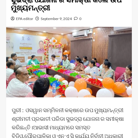
ମୁଖ୍ୟମନ୍ତ୍ରୀ
EPA editor
September 9, 2024
0
ପୁରୀ : ଓସୱାନ ସମ୍ମିଳନୀ କକ୍ଷରେ ଉପ ମୁଖ୍ୟମନ୍ତ୍ରୀ
ଶ୍ରୀମତୀ ପ୍ରଭାତୀ ପରିଡା ସୁଭଦ୍ରା ଯୋଜନା ର ସମୀକ୍ଷା
କରିଛନ୍ତି।ଆଭାସୀ ମାଧ୍ୟମରେ ସମସ୍ତ
ବିଡ଼ିଓ,ପୌରପାଳିକା ଓ ଏନ ଏ ସି କାର୍ଯ୍ୟ ନିର୍ବାହୀ ଅଧିକାରୀ