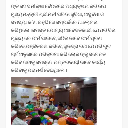
ଙ୍କ ସହ ସମୀକ୍ଷା ବୈଠକରେ ଅଧ୍ୟକ୍ଷତା କରି ଉପ
ମୁଖ୍ୟମନ୍ତ୍ରୀ ଶ୍ରୀମତୀ ପରିଡା ସୁବିଧା, ଅସୁବିଧା ଓ
ସମସ୍ୟା କ’ଣ ରହୁଛି ସେ ସମ୍ପର୍କରେ ଆଲୋଚନା
କରିଥିଲେ।ସମସ୍ତ ଯୋଗ୍ୟ ଆବେଦନକାରୀ ଯେପରି ବିନା
ମୂଲ୍ୟ ରେ ଫର୍ମ ପାଇବେ,ସଠିକ ଭାବେ ଫର୍ମ ପୂରଣ
କରିବେ,ପଞ୍ଜିକରଣ କରିବେ,ସୁଭଦ୍ରା ରଥ ଯେପରି ରୁଟ
ଚାର୍ଟ ଅନୁସାରେ ପରିକ୍ରମା କରି ଲୋକ ଙ୍କୁ ସଚେତନ
କରିବ ତାହାକୁ ସମସ୍ତେ ଉତ୍ତରଦାୟୀ ଭାବେ କାର୍ଯ୍ୟ
କରିବାକୁ ପରାମର୍ଶ ଦେଇଥିଲେ।