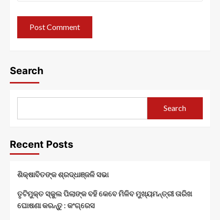
Search
Search
Recent Posts
ଶିକ୍ଷାବିତଙ୍କ ଶ୍ରଦ୍ଧାଞ୍ଜଳି ସଭା
ତୃଟିମୁକ୍ତ ସ୍କୁଲ ପିଲାଙ୍କ ବହି କେବେ ମିଳିବ ମୁଖ୍ୟମନ୍ତ୍ରୀ ତାରିଖ
ଘୋଷଣା କରନ୍ତୁ : କଂଗ୍ରେସ