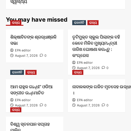
ସ୍ୱାସ୍ଥ୍ୟ
You may have missed
ରାଜ୍ୟ
ରାଜନୀତି
ରାଜ୍ୟ
ଶିକ୍ଷାବିତଙ୍କ ଶ୍ରଦ୍ଧାଞ୍ଜଳି
ତୃଟିମୁକ୍ତ ସ୍କୁଲ ପିଲାଙ୍କ ବହି
ସଭା
କେବେ ମିଳିବ ମୁଖ୍ୟମନ୍ତ୍ରୀ
ତାରିଖ ଘୋଷଣା କରନ୍ତୁ :
EPA editor
କଂଗ୍ରେସ
August 7, 2026
0
EPA editor
August 7, 2026
0
ରାଜନୀତି
ରାଜ୍ୟ
ରାଜ୍ୟ
ଆମ ରାହୁଳ ଗାନ୍ଧୀ” ଓଡିଆ
ନାବାଳକଙ୍କ ଗଳିତ ମୃତଦେହ ଉଦ୍ଧାର
ସଙ୍ଗୀତ ଉନ୍ମୋଚିତ
।
EPA editor
EPA editor
August 7, 2026
0
August 7, 2026
0
ରାଜ୍ୟ
ବିଶ୍ୱ ସ୍ତନପାନ ସପ୍ତାହ
ପାଳିତ