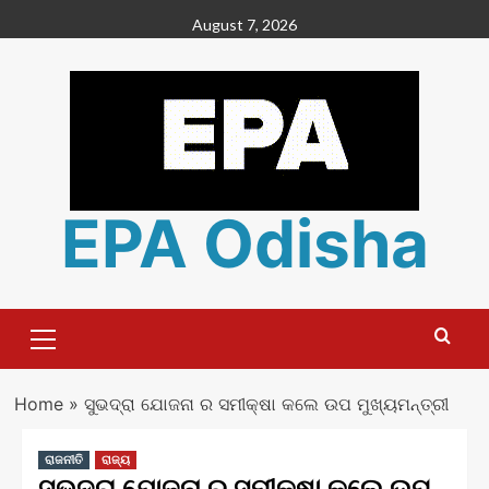
Skip
August 7, 2026
to
content
EPA Odisha
Primary
Menu
Home
»
ସୁଭଦ୍ରା ଯୋଜନା ର ସମୀକ୍ଷା କଲେ ଉପ ମୁଖ୍ୟମନ୍ତ୍ରୀ
ରାଜନୀତି
ରାଜ୍ୟ
ସୁଭଦ୍ରା ଯୋଜନା ର ସମୀକ୍ଷା କଲେ ଉପ