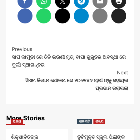
Post
Previous
ସାପ କାମୁଡା ରେ ତିନି ଭଉଣୀ ମୃତ, ବାପା ଗୁରୁତର ଅବସ୍ଥା ରେ
Navigation
ବୁର୍ଲା ସ୍ଥାନାନ୍ତର
Next
ସିଏମ କିଶାନ ଯୋଜନା ରେ ୨୦୬୧୪୬ ଚାଷୀ ଙ୍କୁ ସହାୟତା
ପ୍ରଦାନ କରାଗଲା
More Stories
ରାଜ୍ୟ
ରାଜନୀତି
ରାଜ୍ୟ
ଶିକ୍ଷାବିତଙ୍କ
ତୃଟିମୁକ୍ତ ସ୍କୁଲ ପିଲାଙ୍କ