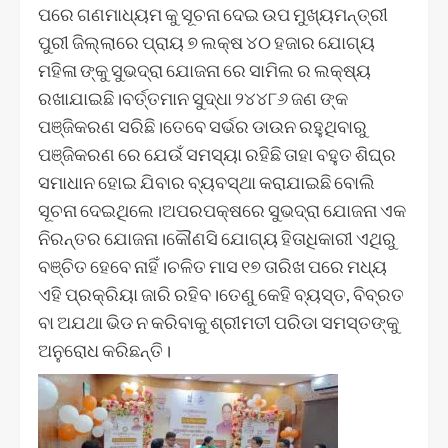
ପରେ ଗଣମାଧ୍ୟମ କୁ ସୂଚନା ଦେଇ ଉପ ମୁଖ୍ୟମନ୍ତ୍ରୀ
ପୁରୀ ଜିଲ୍ଲାରେ ପ୍ରାୟ ୭ ଲକ୍ଷ ୪୦ ହଜାର ଯୋଗ୍ୟ
ମହିଳା ଙ୍କୁ ସୁଭଦ୍ରା ଯୋଜନା ରେ ସାମିଲ ର ଲକ୍ଷ୍ୟ
ରଖାଯାଇଛି।ବର୍ତ୍ତମାନ ସୁଦ୍ଧା ୨୪୪୮୬ ଜଣ ଙ୍କ
ପଞ୍ଜିକରଣ ସରିଛି।ତେବେ ସର୍ଭର ଡାଉନ ରହୁଥିବାରୁ
ପଞ୍ଜିକରଣ ରେ ଯେଉଁ ସମସ୍ୟା ରହିଛି ତାହା ବହୁତ ଶିଘ୍ର
ସମାଧାନ ହୋଇ ଯିବାର ବ୍ୟବସ୍ଥା କରାଯାଇଛି ବୋଲି
ସୂଚନା ଦେଇଥିଲେ।ଅପରପକ୍ଷରେ ସୁଭଦ୍ରା ଯୋଜନା ଏକ
ନିରନ୍ତର ଯୋଜନା।କୌଣସି ଯୋଗ୍ୟ ହିତାଧିକାରୀ ଏଥିରୁ
ବଞ୍ଚିତ ହେବେ ନାହିଁ।ଚଳିତ ମାସ ୧୭ ତାରିଖ ପରେ ମଧ୍ୟ
ଏହି ପ୍ରକ୍ରିୟା ଜାରି ରହିବ।ତେଣୁ କେହି ବ୍ୟସ୍ତ, ବିବ୍ରତ
ବା ଅଯଥା ଭିଡ ନ କରିବାକୁ ଶ୍ରୀମତୀ ପରିଡା ସମସ୍ତଙ୍କୁ
ଅନୁରୋଧ କରିଛନ୍ତି।