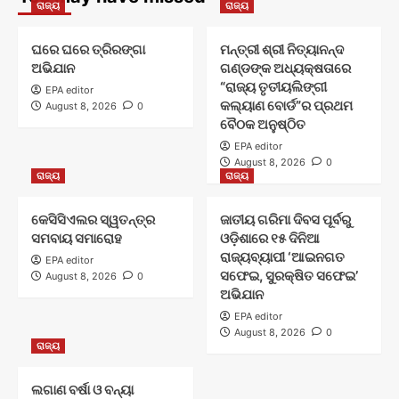
ରାଜ୍ୟ
ରାଜ୍ୟ
ଘରେ ଘରେ ତ୍ରିରଙ୍ଗା
ମନ୍ତ୍ରୀ ଶ୍ରୀ ନିତ୍ୟାନନ୍ଦ
ଅଭିଯାନ
ଗଣ୍ଡଙ୍କ ଅଧ୍ୟକ୍ଷତାରେ
“ରାଜ୍ୟ ତୃତୀୟଲିଙ୍ଗୀ
EPA editor
କଲ୍ୟାଣ ବୋର୍ଡ”ର ପ୍ରଥମ
August 8, 2026
0
ବୈଠକ ଅନୁଷ୍ଠିତ
EPA editor
August 8, 2026
0
ରାଜ୍ୟ
ରାଜ୍ୟ
କେସିସିଏଲର ସ୍ୱତନ୍ତ୍ର
ଜାତୀୟ ଗରିମା ଦିବସ ପୂର୍ବରୁ
ସମବାୟ ସମାରୋହ
ଓଡ଼ିଶାରେ ୧୫ ଦିନିଆ
ରାଜ୍ୟବ୍ୟାପୀ ‘ଆଇନଗତ
EPA editor
ସଫେଇ, ସୁରକ୍ଷିତ ସଫେଇ’
August 8, 2026
0
ଅଭିଯାନ
EPA editor
August 8, 2026
0
ରାଜ୍ୟ
ଲଗାଣ ବର୍ଷା ଓ ବନ୍ୟା