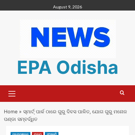
Skip
August 9, 2026
to
content
EPA Odisha
Primary
Menu
Home
»
ସ୍ମାର୍ଟ୍ ପାର୍କ ଠାରେ ଗୁରୁ ଦିବସ ପାଳିତ, ଯୋଗ ଗୁରୁ ମନୋଜ
ପଣ୍ଡା ସମ୍ବର୍ଦ୍ଧିତ
ମନୋରଞ୍ଜନ
ରାଜ୍ୟ
ସଂସ୍କୃତି