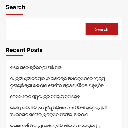
Search
Search
Recent Posts
ଘରେ ଘରେ ତ୍ରିରଙ୍ଗା ଅଭିଯାନ
ମନ୍ତ୍ରୀ ଶ୍ରୀ ନିତ୍ୟାନନ୍ଦ ଗଣ୍ଡଙ୍କ ଅଧ୍ୟକ୍ଷତାରେ “ରାଜ୍ୟ
ତୃତୀୟଲିଙ୍ଗୀ କଲ୍ୟାଣ ବୋର୍ଡ”ର ପ୍ରଥମ ବୈଠକ ଅନୁଷ୍ଠିତ
କେସିସିଏଲର ସ୍ୱତନ୍ତ୍ର ସମବାୟ ସମାରୋହ
ଜାତୀୟ ଗରିମା ଦିବସ ପୂର୍ବରୁ ଓଡ଼ିଶାରେ ୧୫ ଦିନିଆ ରାଜ୍ୟବ୍ୟାପୀ
‘ଆଇନଗତ ସଫେଇ, ସୁରକ୍ଷିତ ସଫେଇ’ ଅଭିଯାନ
ଲଗାଣ ବର୍ଷା ଓ ବନ୍ୟା କ୍ଷୟକ୍ଷତି ଆକଳନ ନେଇ ରାଜସ୍ୱ