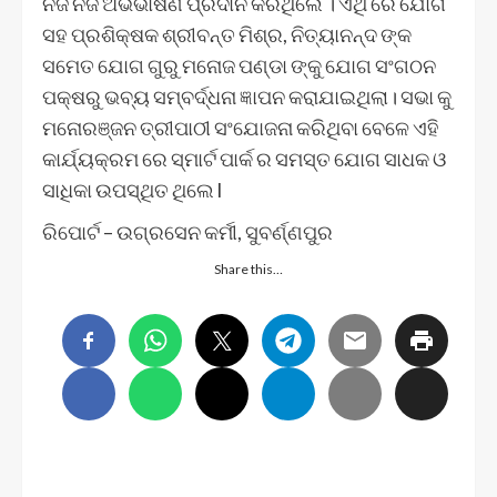
ନିଜ ନିଜ ଅଭିଭାଷଣ ପ୍ରଦାନ କରିଥିଲେ । ଏଥି ରେ ଯୋଗ
ସହ ପ୍ରଶିକ୍ଷକ ଶ୍ରୀବନ୍ତ ମିଶ୍ର, ନିତ୍ୟାନନ୍ଦ ଙ୍କ
ସମେତ ଯୋଗ ଗୁରୁ ମନୋଜ ପଣ୍ଡା ଙ୍କୁ ଯୋଗ ସଂଗଠନ
ପକ୍ଷରୁ ଭବ୍ୟ ସମ୍ବର୍ଦ୍ଧନା ଜ୍ଞାପନ କରାଯାଇଥିଲା। ସଭା କୁ
ମନୋରଞ୍ଜନ ତ୍ରୀପାଠୀ ସଂଯୋଜନା କରିଥିବା ବେଳେ ଏହି
କାର୍ଯ୍ୟକ୍ରମ ରେ ସ୍ମାର୍ଟ ପାର୍କ ର ସମସ୍ତ ଯୋଗ ସାଧକ ଓ
ସାଧିକା ଉପସ୍ଥିତ ଥିଲେ l
ରିପୋର୍ଟ – ଉଗ୍ରସେନ କର୍ମୀ, ସୁବର୍ଣ୍ଣପୁର
Share this…