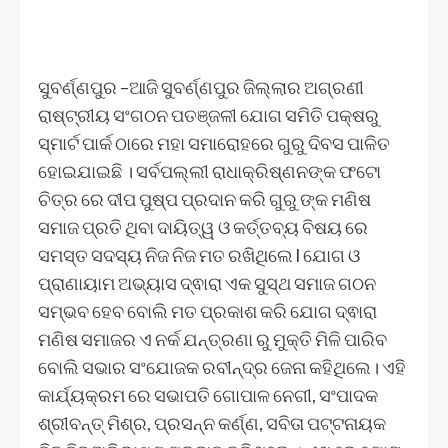
ସୁବର୍ଣ୍ଣପୁର –ଆଜି ସୁବର୍ଣ୍ଣପୁର ଜିଲ୍ଲାର ଅଗ୍ରଣୀ
ରାଷ୍ଟ୍ରୀୟ ସଂଗଠନ ପତଞ୍ଜଳୀ ଯୋଗ ସମିତି ପକ୍ଷରୁ
ସ୍ମାର୍ଟ ପାର୍କ ଠାରେ ମହା ସମାରୋହରେ ଗୁରୁ ଦିବସ ପାଳିତ
ହୋଇଯାଇଛି । ସର୍ବପଲ୍ଲୀ ରାଧାକ୍ରିଷ୍ଣନଙ୍କ ଫଟୋ
ଚିତ୍ର ରେ ଦୀପ ପୁଷ୍ପ ପ୍ରଦାନ କରି ଗୁରୁ ଙ୍କ ମଣିଷ
ସମାଜ ପ୍ରତି ଥିବା ଦାୟିତ୍ୱ ଓ କର୍ତ୍ତବ୍ୟ ବିଷୟ ରେ
ସମସ୍ତ ସଦସ୍ୟ ନିଜ ନିଜ ମତ ରଖିଥିଲେ l ଯୋଗ ଓ
ପ୍ରାଣାୟାମ ଅଭ୍ୟାସ ଦ୍ଵାରା ଏକ ସୁସ୍ଥ ସମାଜ ଗଠନ
ସମ୍ଭବ ହେବ ବୋଲି ମତ ପ୍ରକାଶ କରି ଯୋଗ ଦ୍ଵାରା
ମଣିଷ ସମାଜର ଏ ନର୍କ ଯନ୍ତ୍ରଣା ରୁ ମୁକ୍ତି ମିଳି ପାରିବ
ବୋଲି ସଭାର ସଂଯୋଜକ ରବୀନ୍ଦ୍ର ଜେନା କହିଥିଲେ। ଏହି
କାର୍ଯ୍ୟକ୍ରମ ରେ ସଭାପତି ଗୋପାଳ ନେଗୀ, ସଂପାଦକ
ଶ୍ରୀବନ୍ତ୍ ମିଶ୍ର, ପ୍ରସନ୍ନ କର୍ଣ୍ଣ, ସବିତା ପଟ୍ଟନାୟକ