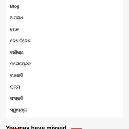
Blog
ଅପରାଧ
ଖେଳ
ଦେଶ ବିଦେଶ
ବାଣିଜ୍ୟ
ମନୋରଞ୍ଜନ
ରାଜନୀତି
ରାଜ୍ୟ
ସଂସ୍କୃତି
ସ୍ୱାସ୍ଥ୍ୟ
You may have missed