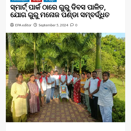
ସ୍ମାର୍ଟ୍ ପାର୍କ ଠାରେ ଗୁରୁ ଦିବସ ପାଳିତ,
ଯୋଗ ଗୁରୁ ମନୋଜ ପଣ୍ଡା ସମ୍ବର୍ଦ୍ଧିତ
EPA editor
September 5, 2024
0